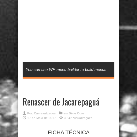
You can use WP menu builder to build menus
Renascer de Jacarepaguá
Por:
Carnavalizados
em
Série Ouro
17 de Maio de 2017
3,842 Visualizaçoes
FICHA TÉCNICA