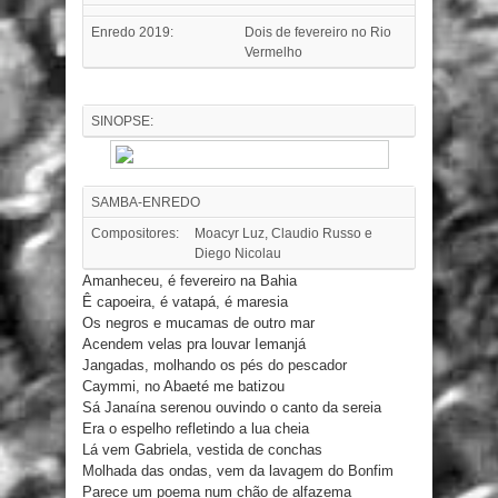
Enredo 2019:
Dois de fevereiro no Rio
Vermelho
SINOPSE:
SAMBA-ENREDO
Compositores:
Moacyr Luz, Claudio Russo e
Diego Nicolau
Amanheceu, é fevereiro na Bahia
Ê capoeira, é vatapá, é maresia
Os negros e mucamas de outro mar
Acendem velas pra louvar Iemanjá
Jangadas, molhando os pés do pescador
Caymmi, no Abaeté me batizou
Sá Janaína serenou ouvindo o canto da sereia
Era o espelho refletindo a lua cheia
Lá vem Gabriela, vestida de conchas
Molhada das ondas, vem da lavagem do Bonfim
Parece um poema num chão de alfazema