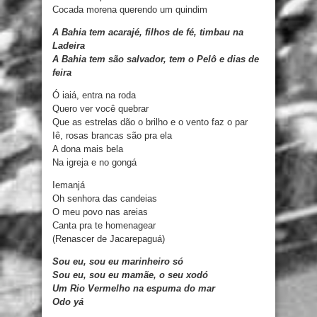
Cocada morena querendo um quindim
A Bahia tem acarajé, filhos de fé, timbau na
Ladeira
A Bahia tem são salvador, tem o Pelô e dias de
feira
Ó iaiá, entra na roda
Quero ver você quebrar
Que as estrelas dão o brilho e o vento faz o par
Iê, rosas brancas são pra ela
A dona mais bela
Na igreja e no gongá
Iemanjá
Oh senhora das candeias
O meu povo nas areias
Canta pra te homenagear
(Renascer de Jacarepaguá)
Sou eu, sou eu marinheiro só
Sou eu, sou eu mamãe, o seu xodó
Um Rio Vermelho na espuma do mar
Odo yá