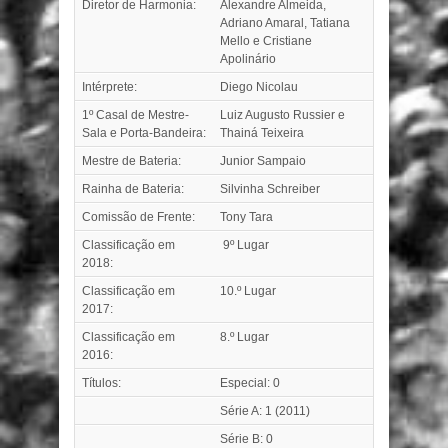
Diretor de Harmonia:
Alexandre Almeida,
Adriano Amaral, Tatiana
Mello e Cristiane
Apolinário
Intérprete:
Diego Nicolau
1º Casal de Mestre-
Luiz Augusto Russier e
Sala e Porta-Bandeira:
Thainá Teixeira
Mestre de Bateria:
Junior Sampaio
Rainha de Bateria:
Silvinha Schreiber
Comissão de Frente:
Tony Tara
Classificação em
9º Lugar
2018:
Classificação em
10.º Lugar
2017:
Classificação em
8.º Lugar
2016:
Títulos:
Especial: 0
Série A: 1 (2011)
Série B: 0