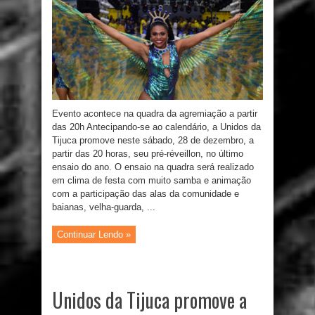
Evento acontece na quadra da agremiação a partir
das 20h Antecipando-se ao calendário, a Unidos da
Tijuca promove neste sábado, 28 de dezembro, a
partir das 20 horas, seu pré-réveillon, no último
ensaio do ano. O ensaio na quadra será realizado
em clima de festa com muito samba e animação
com a participação das alas da comunidade e
baianas, velha-guarda, ...
Continuar Lendo »
Unidos da Tijuca promove a