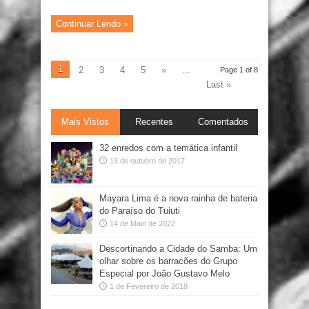
Continuar Lendo »
1
2
3
4
5
»
...
Page 1 of 8
Last »
Mais Vistos
Recentes
Comentados
32 enredos com a temática infantil
13 de outubro de 2017
Mayara Lima é a nova rainha de bateria
do Paraíso do Tuiuti
14 de Maio de 2022
Descortinando a Cidade do Samba: Um
olhar sobre os barracões do Grupo
Especial por João Gustavo Melo
1 de Fevereiro de 2018