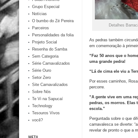
Grupo Especial
Notícias
O bumbo do Zé Pereira
Detalhes Barracã
Parceiros
Personalidades da folia
As pedras também circunda
Projeto Social
em comemoração à primeira
Resenha do Samba
“Faz 50 anos que o homem
Sem Categoria
uma grande pedra!
Série Carnavalizados
Série Ouro
“Lá de cima ele viu a Ter
Setor Zero
Por esses caminhos, Rosa M
Site Carnavalizados
percorre.
Sobre Nós
“A gente vive em uma reg
Te Vi na Sapucaí
pedras, os morros. Elas 
Technology
escola.”
Tesouros Vivos
Perguntada sobre o que dif
você?
carnavalesca se diverte: “
revelar de pronto o que a 
META