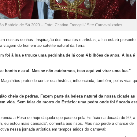
o Estácio de Sá 2020 – Foto: Cristina Frangelli/ Site Carnavalizados
m nossos sonhos. Inspiração dos amantes e artistas, a lua estará presente
 viagem do homem ao satélite natural da Terra.
 foi à lua e trouxe uma pedrinha de lá com 4 bilhões de anos. A lua é
ra: bonita e azul. Mas se não cuidarmos, isso aqui vai virar uma lua.”
agalhães pretende contar sua história, influenciada, também, pelas vias q
ião cheia de pedras. Fazem parte da beleza natural da nossa cidade as
tem vida. Sem falar do morro do Estácio: uma pedra onde foi fincada es
erencia a Rosa de hoje daquela que passou pela Estácio na década de 80, a
ah, eu estou mais cansada”, comenta aos risos. Mas não perde a chance de
motiva nessa jornada artística em tempos áridos do carnaval: