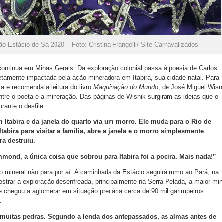
o Estácio de Sá 2020 – Foto: Cristina Frangelli/ Site Carnavalizados
 continua em Minas Gerais. Da exploração colonial passa à poesia de Carlos
tamente impactada pela ação mineradora em Itabira, sua cidade natal. Para
ta e recomenda a leitura do livro
Maquinação do Mundo
, de José Miguel Wisn
ntre o poeta e a mineração. Das páginas de Wisnik surgiram as ideias que o
urante o desfile.
tabira e da janela do quarto via um morro. Ele muda para o Rio de
Itabira para visitar a família, abre a janela e o morro simplesmente
a destruiu.
ond, a única coisa que sobrou para Itabira foi a poeira. Mais nada!”
mo mineral não para por aí. A caminhada da Estácio seguirá rumo ao Pará, na
ostrar a exploração desenfreada, principalmente na Serra Pelada, a maior mi
 chegou a aglomerar em situação precária cerca de 90 mil garimpeiros
.
 muitas pedras. Segundo a lenda dos antepassados, as almas antes de