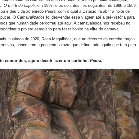
o,
O ti-ti-ti do sapoti
, em 1987, e os dois desfiles seguintes, de 1988 e 1989.
zou e deu vida ao enredo
Pedra
, com o qual a Estácio irá abrir a noite de
apucaí. O
Carnavalizados
foi desvendar essa viagem até a pré-história para
osos que humanidade percorreu até aqui. A carnavalesca nos recebeu no
ortinar o projeto estaciano para fazer bonito na elite do carnaval.
is inusitado de 2020, Rosa Magalhães, que no decorrer da carreira traçou
rativas, brinca com a pequena palavra que define tudo aquilo que tem para
to compridos, agora decidi fazer um curtinho:
Pedra
.”