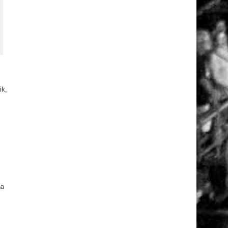
ik,
na