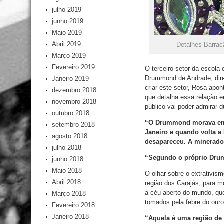
julho 2019
junho 2019
Maio 2019
Abril 2019
Detalhes Barracã
Março 2019
Fevereiro 2019
O terceiro setor da escola
Drummond de Andrade, dire
Janeiro 2019
criar este setor, Rosa apon
dezembro 2018
que detalha essa relação e
novembro 2018
público vai poder admirar d
outubro 2018
“O Drummond morava em I
setembro 2018
Janeiro e quando volta a 
agosto 2018
desapareceu. A minerador
julho 2018
“Segundo o próprio Drumm
junho 2018
Maio 2018
O olhar sobre o extrativis
Abril 2018
região dos Carajás, para m
a céu aberto do mundo, que
Março 2018
tomados pela febre do ouro
Fevereiro 2018
Janeiro 2018
“Aquela é uma região de