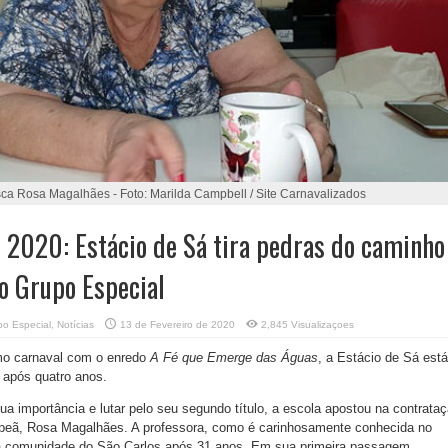
ca Rosa Magalhães - Foto: Marilda Campbell / Site Carnavalizados
 2020: Estácio de Sá tira pedras do caminho
o Grupo Especial
po Especial
,
Notícias
13 de Fevereiro de 2020
2,845 Visualizaçoes
mo carnaval com o enredo
A Fé que Emerge das Águas
, a Estácio de Sá está
 após quatro anos.
ua importância e lutar pelo seu segundo título, a escola apostou na contrata
peã, Rosa Magalhães. A professora, como é carinhosamente conhecida no
à comunidade do São Carlos após 31 anos. Em sua primeira passagem,