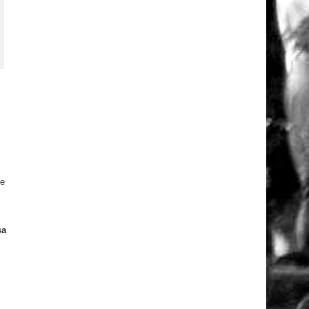
ue
sa