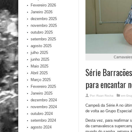
Fevereiro 2026
Janeiro 2026
dezembro 2025
novembro 2025
outubro 2025
setembro 2025
agosto 2025
julho 2025
Carnavales
junho 2025
Maio 2025
Série Barracões
Abril 2025
Março 2025
para encantar n
Fevereiro 2025
Janeiro 2025
Por:
Ruan Rocha
em
Gru
dezembro 2024
Campeã da Série A no últi
novembro 2024
de volta ao Grupo Especial
outubro 2024
Desta vez, para reafirmar s
setembro 2024
da carnavalesca supercam
agosto 2024
mundo do samba, retorna 