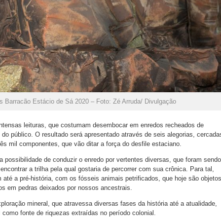
s Barracão Estácio de Sá 2020 – Foto: Zé Arruda/ Divulgação
 intensas leituras, que costumam desembocar em enredos recheados de
 do público. O resultado será apresentado através de seis alegorias, cercada
 mil componentes, que vão ditar a força do desfile estaciano.
a possibilidade de conduzir o enredo por vertentes diversas, que foram sendo
ncontrar a trilha pela qual gostaria de percorrer com sua crônica. Para tal,
é a pré-história, com os fósseis animais petrificados, que hoje são objeto
tos em pedras deixados por nossos ancestrais.
loração mineral, que atravessa diversas fases da história até a atualidade,
 como fonte de riquezas extraídas no período colonial.