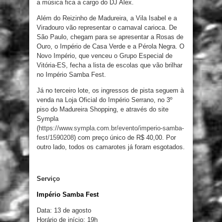
a música fica a cargo do DJ Alex.
Além do Reizinho de Madureira, a Vila Isabel e a
Viradouro vão representar o carnaval carioca. De
São Paulo, chegam para se apresentar a Rosas de
Ouro, o Império de Casa Verde e a Pérola Negra. O
Novo Império, que venceu o Grupo Especial de
Vitória-ES, fecha a lista de escolas que vão brilhar
no Império Samba Fest.
Já no terceiro lote, os ingressos de pista seguem à
venda na Loja Oficial do Império Serrano, no 3º
piso do Madureira Shopping, e através do site
Sympla
(
https://www.sympla.com.br/evento/imperio-samba-
fest/1590208
) com preço único de R$ 40,00. Por
outro lado, todos os camarotes já foram esgotados.
Serviço
Império Samba Fest
Data: 13 de agosto
Horário de início: 19h