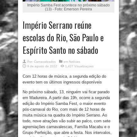
Império Samba Fest acontece no próximo sábado
(13) - Foto: Emerson Pereira
Império Serrano reúne
escolas do Rio, São Paulo e
Espírito Santo no sábado
Por:
Carnavalizados
em
Notícias
9 de agosto de 2022
1,427 Visualizaçoes
Com 12 horas de música, a segunda edição do
evento tem os últimos ingressos disponíveis
No próximo sábado, 13, ninguém vai ficar parado
em Madureira. A partir das 19h, ocorre a segunda
edição do Império Samba Fest, o maior evento
pós-carnaval do Rio, com mais de 12 horas de
muita música na quadra do Império Serrano. Ao
todo, nove atrações vão subir ao palco, com sete
agremiações carnavalescas, Família Macabu e o
Grupo Perfeição, que abre a festa. Nos intervalos,