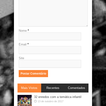
Nome
*
Email
*
Site
Mais Vistos
Recentes
Comentados
32 enredos com a temática infantil
13 de outubro de 2017