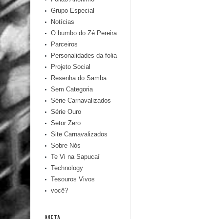
Grupo Especial
Notícias
O bumbo do Zé Pereira
Parceiros
Personalidades da folia
Projeto Social
Resenha do Samba
Sem Categoria
Série Carnavalizados
Série Ouro
Setor Zero
Site Carnavalizados
Sobre Nós
Te Vi na Sapucaí
Technology
Tesouros Vivos
você?
META