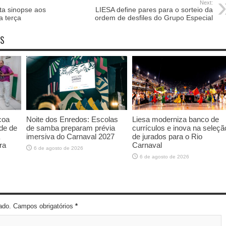
Next:
ta sinopse aos
LIESA define pares para o sorteio da
a terça
ordem de desfiles do Grupo Especial
OS
coa
Noite dos Enredos: Escolas
Liesa moderniza banco de
de de
de samba preparam prévia
currículos e inova na seleçã
imersiva do Carnaval 2027
de jurados para o Rio
ra
Carnaval
6 de agosto de 2026
6 de agosto de 2026
cado. Campos obrigatórios
*