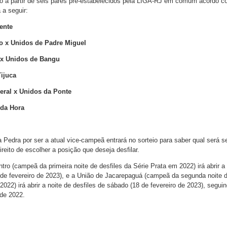
ido a partir de seis pares pré-estabelecidos pela LIGA-RJ em comum acordo 
 a seguir:
ente
o x Unidos de Padre Miguel
x Unidos de Bangu
Tijuca
eral x Unidos da Ponte
 da Hora
a Pedra por ser a atual vice-campeã entrará no sorteio para saber qual será s
ireito de escolher a posição que deseja desfilar.
ro (campeã da primeira noite de desfiles da Série Prata em 2022) irá abrir a
7 de fevereiro de 2023), e a União de Jacarepaguá (campeã da segunda noite 
 2022) irá abrir a noite de desfiles de sábado (18 de fevereiro de 2023), segui
 de 2022.