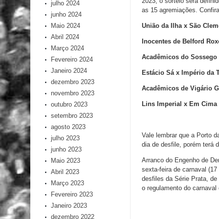
2023, o sorteio será defin
julho 2024
as 15 agremiações. Confira
junho 2024
Maio 2024
União da Ilha x São Clem
Abril 2024
Inocentes de Belford Rox
Março 2024
Acadêmicos do Sossego 
Fevereiro 2024
Janeiro 2024
Estácio Sá x Império da 
dezembro 2023
Acadêmicos de Vigário G
novembro 2023
Lins Imperial x Em Cima
outubro 2023
setembro 2023
agosto 2023
Vale lembrar que a Porto d
julho 2023
dia de desfile, porém terá d
junho 2023
Arranco do Engenho de Dent
Maio 2023
sexta-feira de carnaval (1
Abril 2023
desfiles da Série Prata, de
Março 2023
o regulamento do carnaval
Fevereiro 2023
Janeiro 2023
dezembro 2022