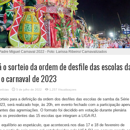
adre Miguel Carnaval 2022 - Foto: Larissa Ribeiro/ Carnavalizados
 o sorteio da ordem de desfile das escolas d
 o carnaval de 2023
otícias
5 de julho de 2022
1,257 Visualizaçoes
rteio para a definição da ordem dos desfiles das escolas de samba da Série
023, será realizado hoje, às 20h, em evento fechado com a participação apen
antes das agremiações. O formato foi decidido em votação durante plenária
os os presidentes das 15 escolas que integram a LIGA-RJ.
 equilíbrio ao espetáculo, que acontecerá nos dias 17 e 18 de fevereiro de