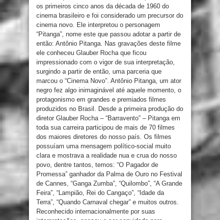
os primeiros cinco anos da década de 1960 do
cinema brasileiro e foi considerado um precursor do
cinema novo. Ele interpretou o personagem
“Pitanga”, nome este que passou adotar a partir de
então: Antônio Pitanga. Nas gravações deste filme
ele conheceu Glauber Rocha que ficou
impressionado com o vigor de sua interpretação,
surgindo a partir de então, uma parceria que
marcou o “Cinema Novo”. Antônio Pitanga, um ator
negro fez algo inimaginável até aquele momento, o
protagonismo em grandes e premiados filmes
produzidos no Brasil. Desde a primeira produção do
diretor Glauber Rocha – “Barravento” – Pitanga em
toda sua carreira participou de mais de 70 filmes
dos maiores diretores do nosso país. Os filmes
possuíam uma mensagem político-social muito
clara e mostrava a realidade nua e crua do nosso
povo, dentre tantos, temos: “O Pagador de
Promessa” ganhador da Palma de Ouro no Festival
de Cannes, “Ganga Zumba”, “Quilombo”, “A Grande
Feira”, “Lampião, Rei do Cangaço”, “Idade da
Terra”, “Quando Carnaval chegar” e muitos outros.
Reconhecido internacionalmente por suas