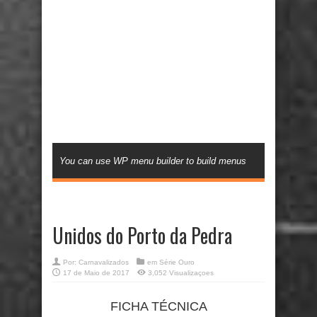
You can use WP menu builder to build menus
Unidos do Porto da Pedra
Por:
Carnavalizados
em
Série Ouro
17 de Maio de 2017
3,052 Visualizaçoes
FICHA TÉCNICA