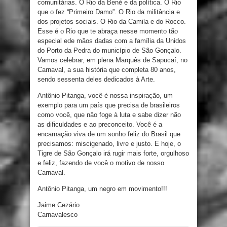
comunitárias. O Rio da Bené e da política. O Rio
que o fez “Primeiro Damo”. O Rio da militância e
dos projetos sociais. O Rio da Camila e do Rocco.
Esse é o Rio que te abraça nesse momento tão
especial ede mãos dadas com a família da Unidos
do Porto da Pedra do município de São Gonçalo.
Vamos celebrar, em plena Marquês de Sapucaí, no
Carnaval, a sua história que completa 80 anos,
sendo sessenta deles dedicados à Arte.
Antônio Pitanga, você é nossa inspiração, um
exemplo para um país que precisa de brasileiros
como você, que não foge à luta e sabe dizer não
as dificuldades e ao preconceito. Você é a
encarnação viva de um sonho feliz do Brasil que
precisamos: miscigenado, livre e justo. E hoje, o
Tigre de São Gonçalo irá rugir mais forte, orgulhoso
e feliz, fazendo de você o motivo de nosso
Carnaval.
Antônio Pitanga, um negro em movimento!!!
Jaime Cezário
Carnavalesco