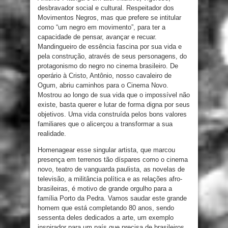
desbravador social e cultural. Respeitador dos
Movimentos Negros, mas que prefere se intitular
como “um negro em movimento”, para ter a
capacidade de pensar, avançar e recuar.
Mandingueiro de essência fascina por sua vida e
pela construção, através de seus personagens, do
protagonismo do negro no cinema brasileiro. De
operário à Cristo, Antônio, nosso cavaleiro de
Ogum, abriu caminhos para o Cinema Novo.
Mostrou ao longo de sua vida que o impossível não
existe, basta querer e lutar de forma digna por seus
objetivos. Uma vida construída pelos bons valores
familiares que o alicerçou a transformar a sua
realidade.
Homenagear esse singular artista, que marcou
presença em terrenos tão díspares como o cinema
novo, teatro de vanguarda paulista, as novelas de
televisão, a militância política e as relações afro-
brasileiras, é motivo de grande orgulho para a
família Porto da Pedra. Vamos saudar este grande
homem que está completando 80 anos, sendo
sessenta deles dedicados a arte, um exemplo
inspirador para um país que precisa de brasileiros