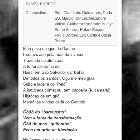
SAMBA-ENREDO
Compositores:
Bira, Claudinho Guimarães, Duda
SG, Márcio Rangel, Alexandre
Villela, Guilherme Andrade, Adelyr,
Bruno Soares, Rafael Raçudo,
Paulo Borges, Eric Costa e Oscar
Bessa
Meu povo chegou de Daomé
Escravizado pela mão do invasor
Trazendo na alma axé
A fé foi alento na dor
Nasci em São Salvador da “Bahia
De todos os santos”, Ogum é meu guia
Subo a ladeira do “Pelô”
A batucada começou, tem capoeira (ê, camará!)
Histórias de um griô,
Memórias vindas de lá do Gantois
Ôôôô do “barravento”
Vem a força da transformação
Ôôô do meu “quilombo”
Ecoa um grito de libertação
No “cinema novo” fiz brotar