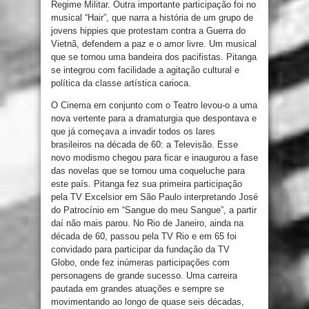
Regime Militar. Outra importante participação foi no
musical “Hair”, que narra a história de um grupo de
jovens hippies que protestam contra a Guerra do
Vietnã, defendem a paz e o amor livre. Um musical
que se tornou uma bandeira dos pacifistas. Pitanga
se integrou com facilidade a agitação cultural e
política da classe artística carioca.
O Cinema em conjunto com o Teatro levou-o a uma
nova vertente para a dramaturgia que despontava e
que já começava a invadir todos os lares
brasileiros na década de 60: a Televisão. Esse
novo modismo chegou para ficar e inaugurou a fase
das novelas que se tornou uma coqueluche para
este país. Pitanga fez sua primeira participação
pela TV Excelsior em São Paulo interpretando José
do Patrocínio em “Sangue do meu Sangue”, a partir
daí não mais parou. No Rio de Janeiro, ainda na
década de 60, passou pela TV Rio e em 65 foi
convidado para participar da fundação da TV
Globo, onde fez inúmeras participações com
personagens de grande sucesso. Uma carreira
pautada em grandes atuações e sempre se
movimentando ao longo de quase seis décadas,