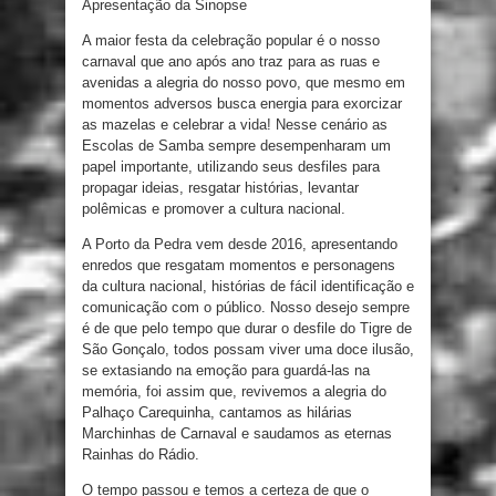
Apresentação da Sinopse
A maior festa da celebração popular é o nosso
carnaval que ano após ano traz para as ruas e
avenidas a alegria do nosso povo, que mesmo em
momentos adversos busca energia para exorcizar
as mazelas e celebrar a vida! Nesse cenário as
Escolas de Samba sempre desempenharam um
papel importante, utilizando seus desfiles para
propagar ideias, resgatar histórias, levantar
polêmicas e promover a cultura nacional.
A Porto da Pedra vem desde 2016, apresentando
enredos que resgatam momentos e personagens
da cultura nacional, histórias de fácil identificação e
comunicação com o público. Nosso desejo sempre
é de que pelo tempo que durar o desfile do Tigre de
São Gonçalo, todos possam viver uma doce ilusão,
se extasiando na emoção para guardá-las na
memória, foi assim que, revivemos a alegria do
Palhaço Carequinha, cantamos as hilárias
Marchinhas de Carnaval e saudamos as eternas
Rainhas do Rádio.
O tempo passou e temos a certeza de que o