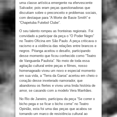
uma classe artística emergente na efervescente
Salvador, pois eram peças questionadoras que
discutiam sobre o preconceito e problemas sociais,
com destaque para “A Morte de Basie Smith” e
“Chapetuba Futebol Clube”.
O seu talento rompeu as fronteiras regionais. Foi
convidado a participar da peça o “O Poder Negro”
no Teatro Oficina em São Paulo. A peça criticava o
racismo e a violência das relações entre brancos e
negros. Pitanga aceitou o desafio, participando
desse momento que ficou conhecido como “Teatro
de Vanguarda Paulista”. No meio de toda essa
agitação cultural entre peças e filmes, nosso
homenageado viveu um novo e especial momento
em sua vida, a “Terra da Garoa” acertou em cheio o
coração desse inveterado namorador, que
abandonou os flertes e viveu uma linda história de
amor, se casando com a modelo Vera Manhães.
No Rio de Janeiro, participou da peça “Se correr o
bicho pega e se ficar o bicho come” no Teatro
Opinião, esta foi uma das peças que acabou se
tornando um marco de resistência cultural ao