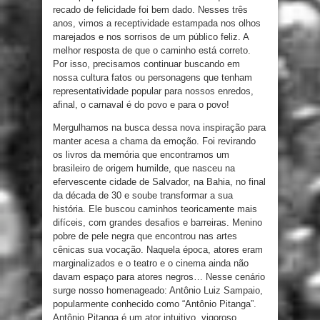
recado de felicidade foi bem dado. Nesses três
anos, vimos a receptividade estampada nos olhos
marejados e nos sorrisos de um público feliz. A
melhor resposta de que o caminho está correto.
Por isso, precisamos continuar buscando em
nossa cultura fatos ou personagens que tenham
representatividade popular para nossos enredos,
afinal, o carnaval é do povo e para o povo!
Mergulhamos na busca dessa nova inspiração para
manter acesa a chama da emoção. Foi revirando
os livros da memória que encontramos um
brasileiro de origem humilde, que nasceu na
efervescente cidade de Salvador, na Bahia, no final
da década de 30 e soube transformar a sua
história. Ele buscou caminhos teoricamente mais
difíceis, com grandes desafios e barreiras. Menino
pobre de pele negra que encontrou nas artes
cênicas sua vocação. Naquela época, atores eram
marginalizados e o teatro e o cinema ainda não
davam espaço para atores negros… Nesse cenário
surge nosso homenageado: Antônio Luiz Sampaio,
popularmente conhecido como “Antônio Pitanga”.
Antônio Pitanga é um ator intuitivo, vigoroso,