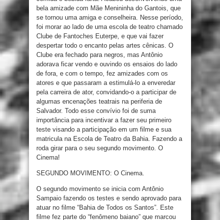
bela amizade com Mãe Menininha do Gantois, que
se tornou uma amiga e conselheira. Nesse período,
foi morar ao lado de uma escola de teatro chamado
Clube de Fantoches Euterpe, e que vai fazer
despertar todo o encanto pelas artes cênicas. O
Clube era fechado para negros, mas Antônio
adorava ficar vendo e ouvindo os ensaios do lado
de fora, e com o tempo, fez amizades com os
atores e que passaram a estimulá-lo a enveredar
pela carreira de ator, convidando-o a participar de
algumas encenações teatrais na periferia de
Salvador. Todo esse convívio foi de suma
importância para incentivar a fazer seu primeiro
teste visando a participação em um filme e sua
matricula na Escola de Teatro da Bahia. Fazendo a
roda girar para o seu segundo movimento. O
Cinema!
SEGUNDO MOVIMENTO: O Cinema.
O segundo movimento se inicia com Antônio
Sampaio fazendo os testes e sendo aprovado para
atuar no filme “Bahia de Todos os Santos”. Este
filme fez parte do “fenômeno baiano” que marcou