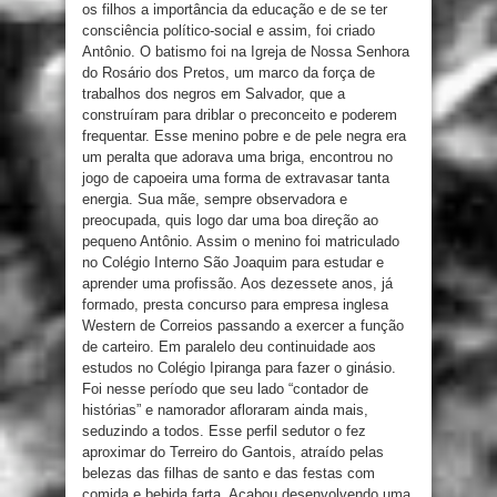
os filhos a importância da educação e de se ter
consciência político-social e assim, foi criado
Antônio. O batismo foi na Igreja de Nossa Senhora
do Rosário dos Pretos, um marco da força de
trabalhos dos negros em Salvador, que a
construíram para driblar o preconceito e poderem
frequentar. Esse menino pobre e de pele negra era
um peralta que adorava uma briga, encontrou no
jogo de capoeira uma forma de extravasar tanta
energia. Sua mãe, sempre observadora e
preocupada, quis logo dar uma boa direção ao
pequeno Antônio. Assim o menino foi matriculado
no Colégio Interno São Joaquim para estudar e
aprender uma profissão. Aos dezessete anos, já
formado, presta concurso para empresa inglesa
Western de Correios passando a exercer a função
de carteiro. Em paralelo deu continuidade aos
estudos no Colégio Ipiranga para fazer o ginásio.
Foi nesse período que seu lado “contador de
histórias” e namorador afloraram ainda mais,
seduzindo a todos. Esse perfil sedutor o fez
aproximar do Terreiro do Gantois, atraído pelas
belezas das filhas de santo e das festas com
comida e bebida farta. Acabou desenvolvendo uma