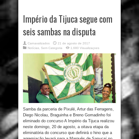
Império da Tijuca segue com
seis sambas na disputa
Carnavalizados
21 de agosto de 2017
Notícias
,
Sem Categoria
1,680 Visualizaçoes
Samba da parceria de Pixulé, Artur das Ferragens,
Diego Nicolau, Braguinha e Breno Gomadinho foi
eliminado do concurso A Império da Tijuca realizou
neste domingo, 20 de agosto, a oitava etapa da
eliminatória do concurso que definirá o hino que a
agremiação levará para a Marquês de Sapucaí no