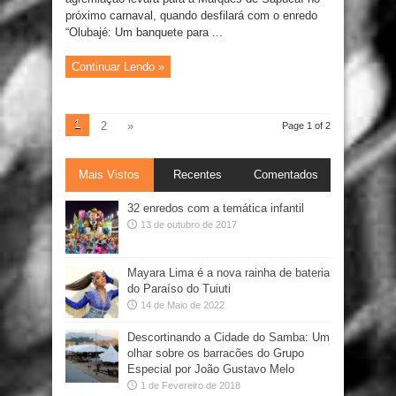
próximo carnaval, quando desfilará com o enredo
“Olubajé: Um banquete para ...
Continuar Lendo »
1
2
»
Page 1 of 2
Mais Vistos
Recentes
Comentados
32 enredos com a temática infantil
13 de outubro de 2017
Mayara Lima é a nova rainha de bateria
do Paraíso do Tuiuti
14 de Maio de 2022
Descortinando a Cidade do Samba: Um
olhar sobre os barracões do Grupo
Especial por João Gustavo Melo
1 de Fevereiro de 2018