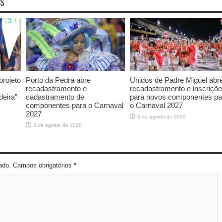
OS
rojeto
Porto da Pedra abre
Unidos de Padre Miguel abr
recadastramento e
recadastramento e inscriçõ
deira”
cadastramento de
para novos componentes pa
componentes para o Carnaval
o Carnaval 2027
2027
3 de agosto de 2026
3 de agosto de 2026
cado. Campos obrigatórios
*