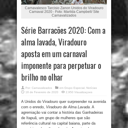
Carnavalesco Tarcisio Zanon Unidos do Viradouro
Carnaval 2020 - Foto: Marilda Campbell/ Site
Carnavalizados
Série Barracões 2020: Com a
alma lavada, Viradouro
aposta em um carnaval
imponente para perpetuar o
brilho no olhar
Por:
Carnavalizados
em
Grupo Especial
,
Notícias
18 de Fevereiro de 2020
2,950 Visualizaçoes
A Unidos do Viradouro quer surpreender na avenida
com o enredo,
Viradouro de Alma Lavada
. A
agremiação vai contar a história das Ganhadeiras
de Itapuã, um grupo de mulheres que são
referência cultural na capital baiana, parte da