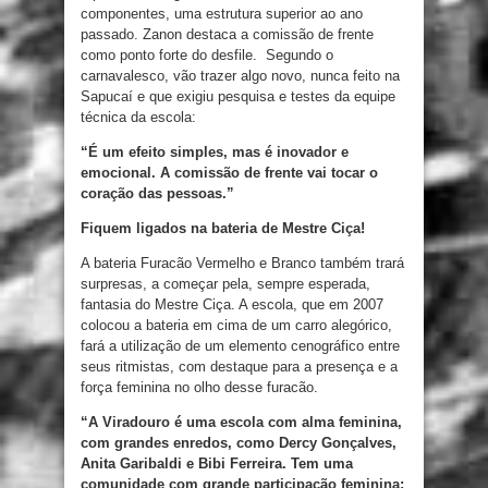
componentes, uma estrutura superior ao ano
passado. Zanon destaca a comissão de frente
como ponto forte do desfile. Segundo o
carnavalesco, vão trazer algo novo, nunca feito na
Sapucaí e que exigiu pesquisa e testes da equipe
técnica da escola:
“É um efeito simples, mas é inovador e
emocional. A comissão de frente vai tocar o
coração das pessoas.”
Fiquem ligados na bateria de Mestre Ciça!
A bateria Furacão Vermelho e Branco também trará
surpresas, a começar pela, sempre esperada,
fantasia do Mestre Ciça. A escola, que em 2007
colocou a bateria em cima de um carro alegórico,
fará a utilização de um elemento cenográfico entre
seus ritmistas, com destaque para a presença e a
força feminina no olho desse furacão.
“A Viradouro é uma escola com alma feminina,
com grandes enredos, como Dercy Gonçalves,
Anita Garibaldi e Bibi Ferreira. Tem uma
comunidade com grande participação feminina;