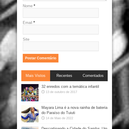
Nome
*
Email
*
Site
Mais Vistos
Recentes
Comentados
32 enredos com a temática infantil
13 de outubro de 2017
Mayara Lima é a nova rainha de bateria
do Paraíso do Tuiuti
14 de Maio de 2022
Descortinando a Cidade do Samba: Um