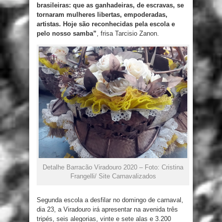
brasileiras: que as ganhadeiras, de escravas, se
tornaram mulheres libertas, empoderadas,
artistas. Hoje são reconhecidas pela escola e
pelo nosso samba”
, frisa Tarcisio Zanon.
Detalhe Barracão Viradouro 2020 – Foto: Cristina
Frangelli/ Site Carnavalizados
Segunda escola a desfilar no domingo de carnaval,
dia 23, a Viradouro irá apresentar na avenida três
tripés, seis alegorias, vinte e sete alas e 3.200