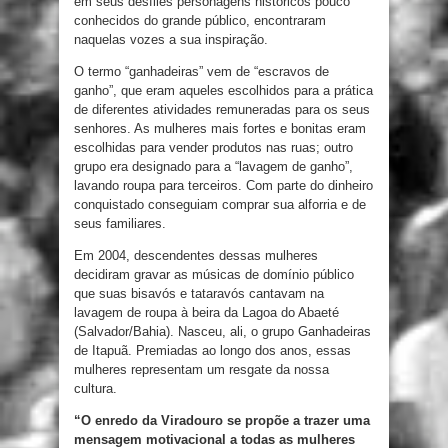
em seus desfiles personagens históricos pouco
conhecidos do grande público, encontraram
naquelas vozes a sua inspiração.
O termo “ganhadeiras” vem de “escravos de
ganho”, que eram aqueles escolhidos para a prática
de diferentes atividades remuneradas para os seus
senhores. As mulheres mais fortes e bonitas eram
escolhidas para vender produtos nas ruas; outro
grupo era designado para a “lavagem de ganho”,
lavando roupa para terceiros. Com parte do dinheiro
conquistado conseguiam comprar sua alforria e de
seus familiares.
Em 2004, descendentes dessas mulheres
decidiram gravar as músicas de domínio público
que suas bisavós e tataravós cantavam na
lavagem de roupa à beira da Lagoa do Abaeté
(Salvador/Bahia). Nasceu, ali, o grupo Ganhadeiras
de Itapuã. Premiadas ao longo dos anos, essas
mulheres representam um resgate da nossa
cultura.
“O enredo da Viradouro se propõe a trazer uma
mensagem motivacional a todas as mulheres