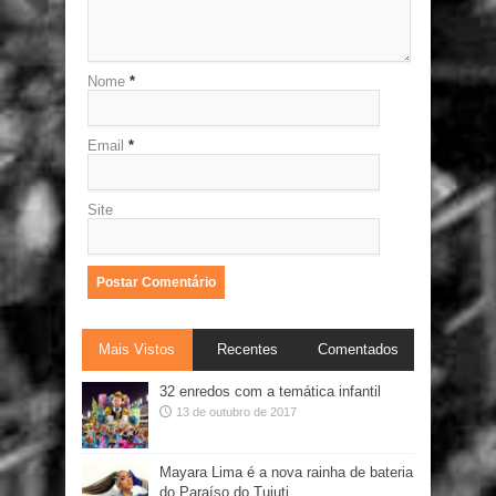
Nome
*
Email
*
Site
Mais Vistos
Recentes
Comentados
32 enredos com a temática infantil
13 de outubro de 2017
Mayara Lima é a nova rainha de bateria
do Paraíso do Tuiuti