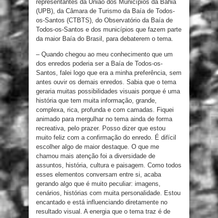
representantes da União dos Municípios da Bahia
(UPB), da Câmara de Turismo da Baía de Todos-
os-Santos (CTBTS), do Observatório da Baía de
Todos-os-Santos e dos municípios que fazem parte
da maior Baía do Brasil, para debaterem o tema.
– Quando chegou ao meu conhecimento que um
dos enredos poderia ser a Baía de Todos-os-
Santos, falei logo que era a minha preferência, sem
antes ouvir os demais enredos. Sabia que o tema
geraria muitas possibilidades visuais porque é uma
história que tem muita informação, grande,
complexa, rica, profunda e com camadas. Fiquei
animado para mergulhar no tema ainda de forma
recreativa, pelo prazer. Posso dizer que estou
muito feliz com a confirmação do enredo. É difícil
escolher algo de maior destaque. O que me
chamou mais atenção foi a diversidade de
assuntos, história, cultura e paisagem. Como todos
esses elementos conversam entre si, acaba
gerando algo que é muito peculiar: imagens,
cenários, histórias com muita personalidade. Estou
encantado e está influenciando diretamente no
resultado visual. A energia que o tema traz é de