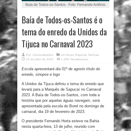
Baía de Todos-os-Santos - Foto: Fernando Antônio
Baía de Todos-os-Santos é o
tema do enredo da Unidos da
Tijuca no Carnaval 2023
Por:
Carnavalizados
em
Grupo Especial
,
Notícias
15 de julho de 2022
1,206 Visualizaçoes
Escola apresentará dia 01º de agosto título do
enredo, sinopse e logo
A Unidos da Tijuca definiu o tema do enredo que
levará para a Marquês de Sapucaí no Carnaval
2023. A Baía de Todos-os-Santos, com toda a
história que por aquelas águas navegam, será
apresentada pela escola do Borel no domingo de
carnaval, dia 19 de fevereiro de 2023.
O presidente Fernando Horta esteve na Bahia
nesta quarta-feira, 13 de julho, reunido com