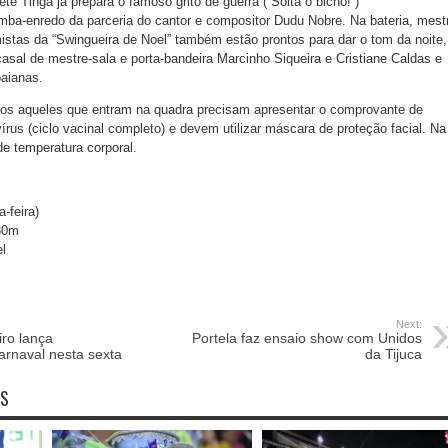
ete Tinga já prepara o famoso grito de guerra (“Solta o bicho!”)
ba-enredo da parceria do cantor e compositor Dudu Nobre. Na bateria, mest
stas da “Swingueira de Noel” também estão prontos para dar o tom da noite,
asal de mestre-sala e porta-bandeira Marcinho Siqueira e Cristiane Caldas e
baianas.
dos aqueles que entram na quadra precisam apresentar o comprovante de
írus (ciclo vacinal completo) e devem utilizar máscara de proteção facial. Na
 de temperatura corporal.
a-feira)
h30m
el
Next:
iro lança
Portela faz ensaio show com Unidos
rnaval nesta sexta
da Tijuca
OS