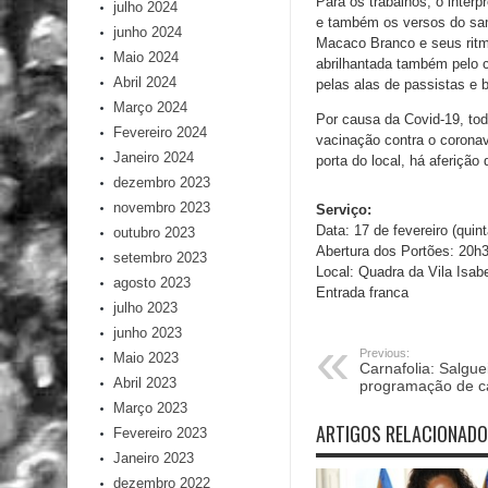
Para os trabalhos, o intérpr
julho 2024
e também os versos do sam
junho 2024
Macaco Branco e seus ritmi
Maio 2024
abrilhantada também pelo c
Abril 2024
pelas alas de passistas e 
Março 2024
Por causa da Covid-19, to
Fevereiro 2024
vacinação contra o coronav
Janeiro 2024
porta do local, há aferição
dezembro 2023
novembro 2023
Serviço:
Data: 17 de fevereiro (quint
outubro 2023
Abertura dos Portões: 20
setembro 2023
Local: Quadra da Vila Isab
agosto 2023
Entrada franca
julho 2023
junho 2023
Previous:
Maio 2023
Carnafolia: Salgue
Abril 2023
programação de ca
Março 2023
ARTIGOS RELACIONAD
Fevereiro 2023
Janeiro 2023
dezembro 2022