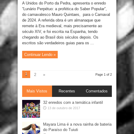
A Unidos do Porto da Pedra, apresenta o enredo
“Lunário Perpétuo: a profética do Saber Popular”,
do carnavalesco Mauro Quintaes, para o Carnaval
de 2024. A referida obra é um almanaque que
remete à Era medieval, mais precisamente ao
século XIV, e foi escrita na Espanha, tendo
chegando ao Brasil dois séculos depois. Os
escritos são verdadeiros guias para os ...
Continuar Lendo »
1
2
»
Page 1 of 2
Mais Vistos
Recentes
Comentados
32 enredos com a temática infantil
13 de outubro de 2017
Mayara Lima é a nova rainha de bateria
do Paraíso do Tuiuti