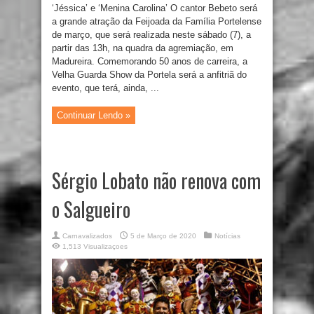
‘Jéssica’ e ‘Menina Carolina’ O cantor Bebeto será
a grande atração da Feijoada da Família Portelense
de março, que será realizada neste sábado (7), a
partir das 13h, na quadra da agremiação, em
Madureira. Comemorando 50 anos de carreira, a
Velha Guarda Show da Portela será a anfitriã do
evento, que terá, ainda, ...
Continuar Lendo »
Sérgio Lobato não renova com
o Salgueiro
Carnavalizados
5 de Março de 2020
Notícias
1,513 Visualizaçoes