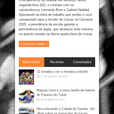
O Acadêmicos do Grande Rio renovou, nesta
segunda-feira (02), o contrato com os
carnavalescos Leonardo Bora e Gabriel Haddad.
Apostando na linha de trabalho que rendeu o vice-
campeonato para a tricolor de Caxias no Carnaval
2020, a presidência da escola garante a
permanência da dupla, que alcançou nota máxima
no quesito enredo na última quarta-feira de cinzas.
Continuar Lendo »
Mais Vistos
Recentes
Comentados
32 enredos com a temática infantil
13 de outubro de 2017
Mayara Lima é a nova rainha de bateria
do Paraíso do Tuiuti
14 de Maio de 2022
Descortinando a Cidade do Samba: Um
olhar sobre os barracões do Grupo