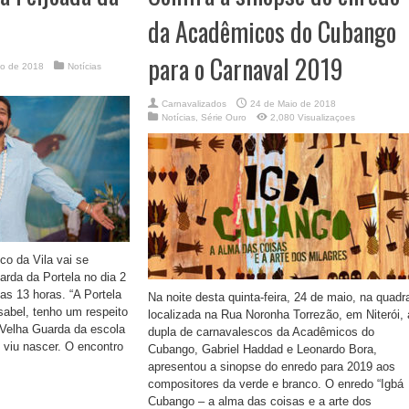
da Acadêmicos do Cubango
para o Carnaval 2019
io de 2018
Notícias
Carnavalizados
24 de Maio de 2018
Notícias
,
Série Ouro
2,080 Visualizaçoes
co da Vila vai se
rda da Portela no dia 2
das 13 horas. “A Portela
Na noite desta quinta-feira, 24 de maio, na quadr
sabel, tenho um respeito
localizada na Rua Noronha Torrezão, em Niterói, 
 Velha Guarda da escola
dupla de carnavalescos da Acadêmicos do
 viu nascer. O encontro
Cubango, Gabriel Haddad e Leonardo Bora,
apresentou a sinopse do enredo para 2019 aos
compositores da verde e branco. O enredo “Igbá
Cubango – a alma das coisas e a arte dos