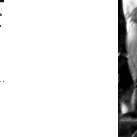
n
á
a
f 7