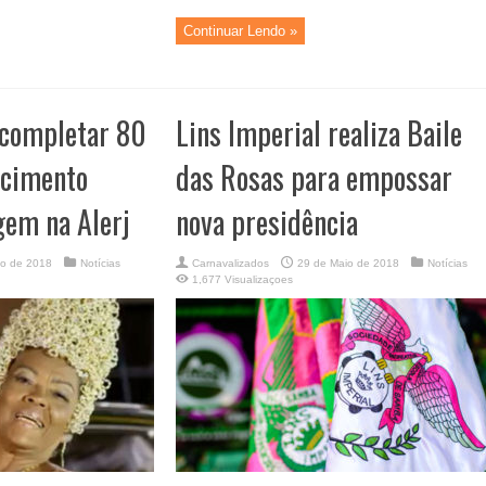
Continuar Lendo »
 completar 80
Lins Imperial realiza Baile
scimento
das Rosas para empossar
em na Alerj
nova presidência
io de 2018
Notícias
Carnavalizados
29 de Maio de 2018
Notícias
1,677 Visualizaçoes