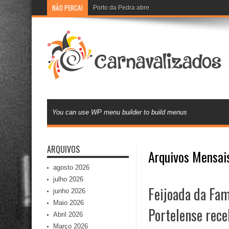
NÃO PERCA!
Porto da Pedra abre recadastramento e cadast
You can use WP menu builder to build menus
ARQUIVOS
Arquivos Mensai
agosto 2026
julho 2026
Feijoada da Fam
junho 2026
Maio 2026
Portelense rece
Abril 2026
Março 2026