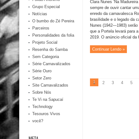
Clara Nunes ‘Na Madureira
Grupo Especial
sempre de ouvir cantar uma 
enredo da carnavalesca R
Notícias
brasilidade e o legado da c
O bumbo do Zé Pereira
Nunes (1942—1983) serão r
Parceiros
que a Portela levará para 
Personalidades da folia
2019. O anúncio oficial da
Projeto Social
Continuar Lendo »
Resenha do Samba
Sem Categoria
Série Carnavalizados
Série Ouro
Setor Zero
1
2
3
4
5
Site Carnavalizados
Sobre Nós
Te Vi na Sapucaí
Technology
Tesouros Vivos
você?
META