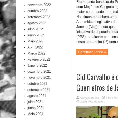
Eterna porta-bandeira da P
novembro 2022
com Moção de Congratulaç
outubro 2022
maior porta-bandeira de to
Nascimento receberá uma
setembro 2022
Assembleia Legislativa do
agosto 2022
Janeiro (Alerj), nesta quart
julho 2022
iniciativa do deputado est
junho 2022
(PPS), a baluarte portelen
Maio 2022
nesta sexta-feira (1º) será
Abril 2022
Continuar Lendo »
Março 2022
Fevereiro 2022
Janeiro 2022
dezembro 2021
Cid Carvalho é 
novembro 2021
outubro 2021
Guerreiros de 
setembro 2021
agosto 2021
Carnavalizados
28 de Ma
julho 2021
2,183 Visualizaçoes
junho 2021
Maio 2021