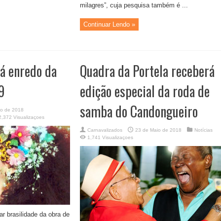
milagres”, cuja pesquisa também é ...
Continuar Lendo »
á enredo da
Quadra da Portela receberá
9
edição especial da roda de
samba do Candongueiro
io de 2018
2,372 Visualizaçoes
Carnavalizados
23 de Maio de 2018
Notícias
1,741 Visualizaçoes
ar brasilidade da obra de