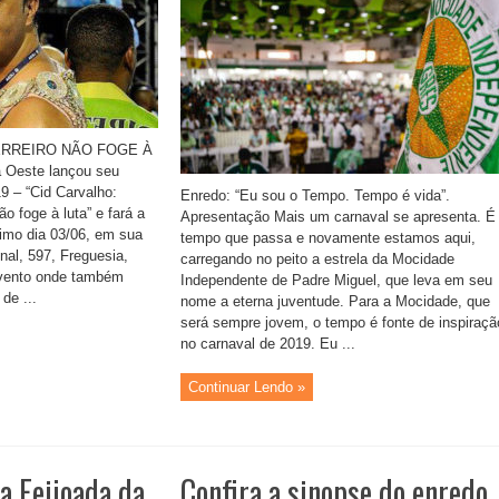
ERREIRO NÃO FOGE À
 Oeste lançou seu
9 – “Cid Carvalho:
Enredo: “Eu sou o Tempo. Tempo é vida”.
ão foge à luta” e fará a
Apresentação Mais um carnaval se apresenta. É
ximo dia 03/06, em sua
tempo que passa e novamente estamos aqui,
al, 597, Freguesia,
carregando no peito a estrela da Mocidade
vento onde também
Independente de Padre Miguel, que leva em seu
de ...
nome a eterna juventude. Para a Mocidade, que
será sempre jovem, o tempo é fonte de inspiraçã
no carnaval de 2019. Eu ...
Continuar Lendo »
na Feijoada da
Confira a sinopse do enredo