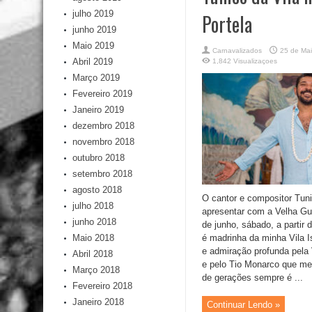
julho 2019
Portela
junho 2019
Maio 2019
Carnavalizados
25 de Ma
Abril 2019
1,842 Visualizaçoes
Março 2019
Fevereiro 2019
Janeiro 2019
dezembro 2018
novembro 2018
outubro 2018
setembro 2018
agosto 2018
O cantor e compositor Tuni
julho 2018
apresentar com a Velha Gua
junho 2018
de junho, sábado, a partir 
Maio 2018
é madrinha da minha Vila I
e admiração profunda pela
Abril 2018
e pelo Tio Monarco que me
Março 2018
de gerações sempre é ...
Fevereiro 2018
Janeiro 2018
Continuar Lendo »