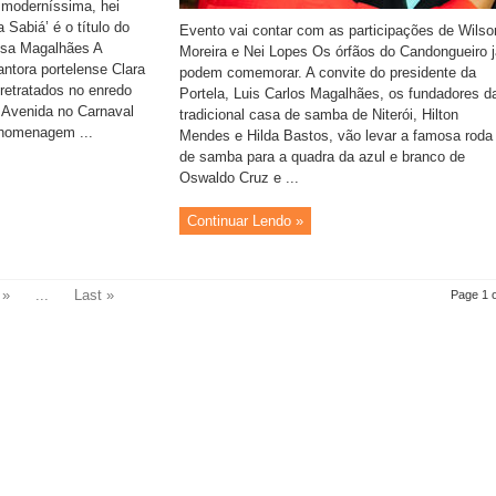
 moderníssima, hei
Sabiá’ é o título do
Evento vai contar com as participações de Wilso
osa Magalhães A
Moreira e Nei Lopes Os órfãos do Candongueiro j
antora portelense Clara
podem comemorar. A convite do presidente da
etratados no enredo
Portela, Luis Carlos Magalhães, os fundadores d
a Avenida no Carnaval
tradicional casa de samba de Niterói, Hilton
 homenagem ...
Mendes e Hilda Bastos, vão levar a famosa roda
de samba para a quadra da azul e branco de
Oswaldo Cruz e ...
Continuar Lendo »
»
...
Last »
Page 1 o