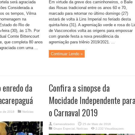
ortela será agraciada
Em virtude da greve dos caminhoneiros, o Baile
ões Considerada a
das Rosas tradicional entre os anos 60 e 70,
dos os tempos, Vilma
marcado para retornar no último domingo (27)
 homenagem na
estará de volta à Lins Imperial no feriado desta
 Estado do Rio de
quinta-feira (31). A agremiação verde e rosa do L
a-feira (30), às 17h. Por
de Vasconcelos volta as origens para empossar
adual Comte Bittencourt
com grande festa a nova presidência da
se, que completa 80 anos
agremiação para triênio 2019/2021. ...
 agraciada com uma ...
Continuar Lendo »
o enredo da
Confira a sinopse da
Jacarepaguá
Mocidade Independente par
o Carnaval 2019
io de 2018
Notícias
Carnavalizados
25 de Maio de 2018
Grupo Especial
,
Notícias
2,232 Visualizaçoes