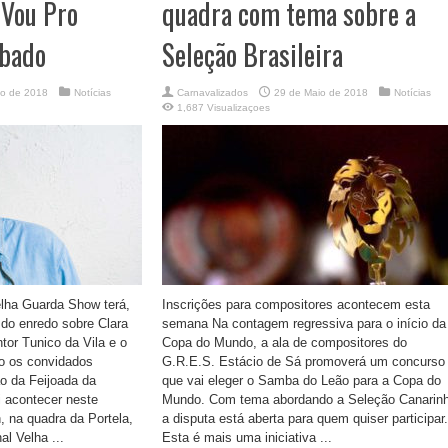
 Vou Pro
quadra com tema sobre a
ábado
Seleção Brasileira
io de 2018
Notícias
Carnavalizados
29 de Maio de 2018
Notícias
1,687 Visualizaçoes
lha Guarda Show terá,
Inscrições para compositores acontecem esta
 do enredo sobre Clara
semana Na contagem regressiva para o início da
or Tunico da Vila e o
Copa do Mundo, a ala de compositores do
o os convidados
G.R.E.S. Estácio de Sá promoverá um concurso
o da Feijoada da
que vai eleger o Samba do Leão para a Copa do
i acontecer neste
Mundo. Com tema abordando a Seleção Canarinh
h, na quadra da Portela,
a disputa está aberta para quem quiser participar.
l Velha ...
Esta é mais uma iniciativa ...