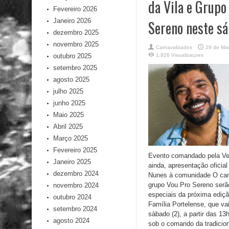
da Vila e Grupo
Fevereiro 2026
Janeiro 2026
Sereno neste s
dezembro 2025
novembro 2025
Carnavalizados
29 de Ma
outubro 2025
1,926 Visualizaçoes
setembro 2025
agosto 2025
julho 2025
junho 2025
Maio 2025
Abril 2025
Março 2025
Fevereiro 2025
Evento comandado pela Ve
Janeiro 2025
ainda, apresentação oficial
dezembro 2024
Nunes à comunidade O cant
grupo Vou Pro Sereno serã
novembro 2024
especiais da próxima ediçã
outubro 2024
Família Portelense, que va
setembro 2024
sábado (2), a partir das 13
agosto 2024
sob o comando da tradiciona