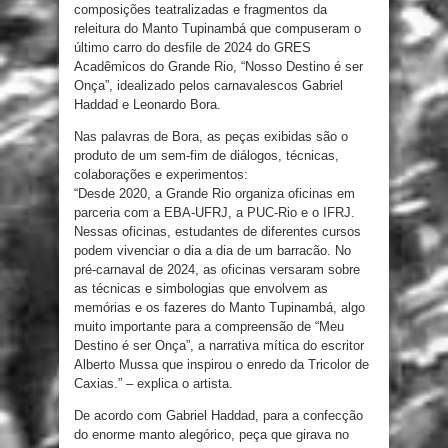
composições teatralizadas e fragmentos da
releitura do Manto Tupinambá que compuseram o
último carro do desfile de 2024 do GRES
Acadêmicos do Grande Rio, “Nosso Destino é ser
Onça”, idealizado pelos carnavalescos Gabriel
Haddad e Leonardo Bora.
Nas palavras de Bora, as peças exibidas são o
produto de um sem-fim de diálogos, técnicas,
colaborações e experimentos:
“Desde 2020, a Grande Rio organiza oficinas em
parceria com a EBA-UFRJ, a PUC-Rio e o IFRJ.
Nessas oficinas, estudantes de diferentes cursos
podem vivenciar o dia a dia de um barracão. No
pré-carnaval de 2024, as oficinas versaram sobre
as técnicas e simbologias que envolvem as
memórias e os fazeres do Manto Tupinambá, algo
muito importante para a compreensão de “Meu
Destino é ser Onça”, a narrativa mítica do escritor
Alberto Mussa que inspirou o enredo da Tricolor de
Caxias.” – explica o artista.
De acordo com Gabriel Haddad, para a confecção
do enorme manto alegórico, peça que girava no