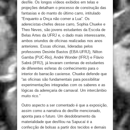
desfile. Os longos vídeos exibidos em telas e
projeções detalham o processo de construção das
fantasias e do manto do último carro, intitulado
“Enquanto a Onça não comer a Lua”. Os
aderecistas-chefes desse carro, Sophia Chueke e
Theo Neves, são jovens estudantes da Escola de
Belas Artes da UFRJ e, o dado mais interessante,
ambos oriundos de oficinas realizadas nos anos
anteriores. Essas oficinas, lideradas pelos
professores Desirée Bastos (EBA-UFRJ), Nilton
Gamba (PUC-Rio), André Wonder (IFRJ) e Flávio
Sabrá (IFRJ), já levaram centenas de estudantes
de diferentes esferas do conhecimento para o
interior do barracão caxiense. Chueke defende que
“as oficinas são fundamentais para possibilitar
experimentações integradas com os saberes e as
lógicas da adereçaria de carnaval. Um intercâmbio
muito rico.”
Outro aspecto a ser comentado é que a exposição,
assim como a narrativa do desfile mencionado,
aponta para o futuro. Um desdobramento da
materialidade que desfilou na Sapucaí é a
confecção de bolsas a partir dos tecidos e demais