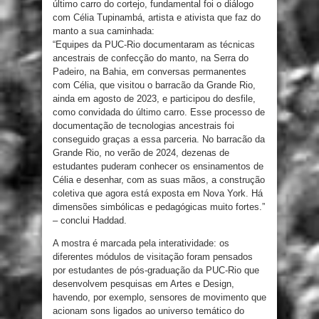
último carro do cortejo, fundamental foi o diálogo
com Célia Tupinambá, artista e ativista que faz do
manto a sua caminhada:
“Equipes da PUC-Rio documentaram as técnicas
ancestrais de confecção do manto, na Serra do
Padeiro, na Bahia, em conversas permanentes
com Célia, que visitou o barracão da Grande Rio,
ainda em agosto de 2023, e participou do desfile,
como convidada do último carro. Esse processo de
documentação de tecnologias ancestrais foi
conseguido graças a essa parceria. No barracão da
Grande Rio, no verão de 2024, dezenas de
estudantes puderam conhecer os ensinamentos de
Célia e desenhar, com as suas mãos, a construção
coletiva que agora está exposta em Nova York. Há
dimensões simbólicas e pedagógicas muito fortes.”
– conclui Haddad.
A mostra é marcada pela interatividade: os
diferentes módulos de visitação foram pensados
por estudantes de pós-graduação da PUC-Rio que
desenvolvem pesquisas em Artes e Design,
havendo, por exemplo, sensores de movimento que
acionam sons ligados ao universo temático do