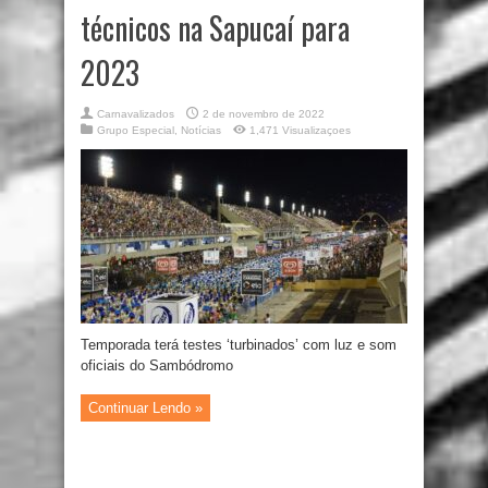
técnicos na Sapucaí para
2023
Carnavalizados
2 de novembro de 2022
Grupo Especial
,
Notícias
1,471 Visualizaçoes
Temporada terá testes ‘turbinados’ com luz e som
oficiais do Sambódromo
Continuar Lendo »