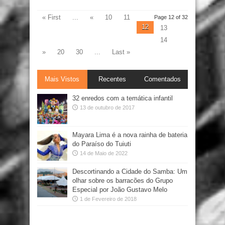
« First
...
«
10
11
Page 12 of 32
12
13
14
»
20
30
...
Last »
Mais Vistos
Recentes
Comentados
32 enredos com a temática infantil
13 de outubro de 2017
Mayara Lima é a nova rainha de bateria
do Paraíso do Tuiuti
14 de Maio de 2022
Descortinando a Cidade do Samba: Um
olhar sobre os barracões do Grupo
Especial por João Gustavo Melo
1 de Fevereiro de 2018