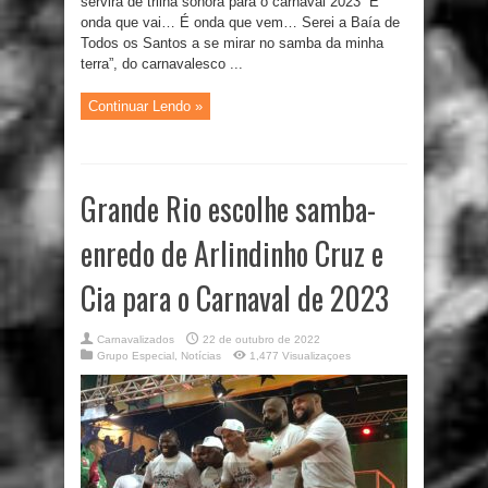
servirá de trilha sonora para o carnaval 2023 “É
onda que vai… É onda que vem… Serei a Baía de
Todos os Santos a se mirar no samba da minha
terra”, do carnavalesco ...
Continuar Lendo »
Grande Rio escolhe samba-
enredo de Arlindinho Cruz e
Cia para o Carnaval de 2023
Carnavalizados
22 de outubro de 2022
Grupo Especial
,
Notícias
1,477 Visualizaçoes