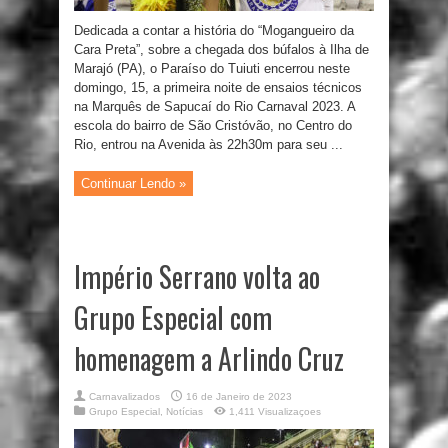
Dedicada a contar a história do “Mogangueiro da
Cara Preta”, sobre a chegada dos búfalos à Ilha de
Marajó (PA), o Paraíso do Tuiuti encerrou neste
domingo, 15, a primeira noite de ensaios técnicos
na Marquês de Sapucaí do Rio Carnaval 2023. A
escola do bairro de São Cristóvão, no Centro do
Rio, entrou na Avenida às 22h30m para seu ...
Continuar Lendo »
Império Serrano volta ao
Grupo Especial com
homenagem a Arlindo Cruz
Carnavalizados
16 de Janeiro de 2023
Grupo Especial
,
Notícias
1,411 Visualizaçoes