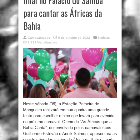
final no Palácio do Samba
para cantar as Áfricas da
Bahia
Carnavalizados
6 de outubro de 2022
Notícias
1,223 Visualizaçoes
Neste sábado (08), a Estação Primeira de
Mangueira realizará em sua quadra uma grande
festa para escolher o hino que levará para avenida
no próximo carnaval. O enredo “As Áfricas que a
Bahia Canta”, desenvolvido pelos carnavalescos
Guilherme Estevão e Annik Salmon, apresentará as
construções das visões de África na Bahia a partir