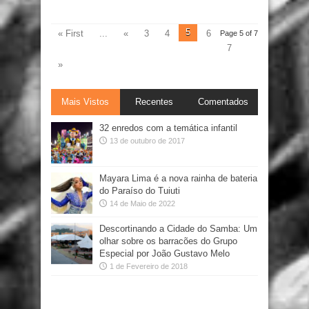
5
« First
...
«
3
4
6
Page 5 of 7
7
»
Mais Vistos
Recentes
Comentados
32 enredos com a temática infantil
13 de outubro de 2017
Mayara Lima é a nova rainha de bateria
do Paraíso do Tuiuti
14 de Maio de 2022
Descortinando a Cidade do Samba: Um
olhar sobre os barracões do Grupo
Especial por João Gustavo Melo
1 de Fevereiro de 2018