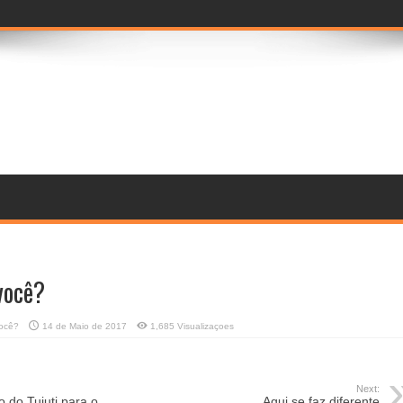
prévia imer
você?
ocê?
14 de Maio de 2017
1,685 Visualizaçoes
Next:
 do Tuiuti para o
Aqui se faz diferente