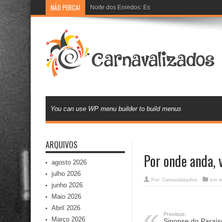
NÃO PERCA!
Noite dos Enredos: Escolas de samba preparam 
You can use WP menu builder to build menus
ARQUIVOS
Por onde anda, 
agosto 2026
julho 2026
Por:
Carnavalizados
em
v
junho 2026
Maio 2026
Abril 2026
Previous:
Março 2026
Sinopse do Paraíso