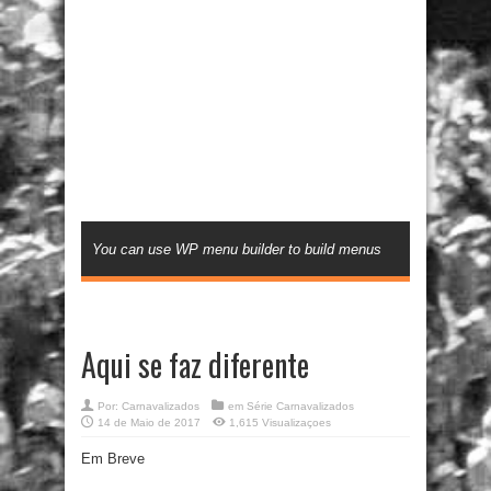
You can use WP menu builder to build menus
Aqui se faz diferente
Por:
Carnavalizados
em
Série Carnavalizados
14 de Maio de 2017
1,615 Visualizaçoes
Em Breve