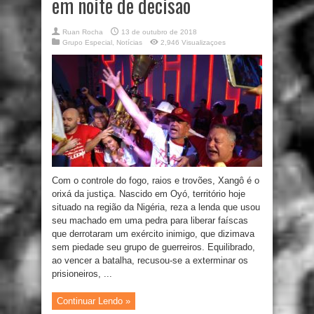
em noite de decisão
Ruan Rocha
13 de outubro de 2018
Grupo Especial
,
Notícias
2,946 Visualizaçoes
Com o controle do fogo, raios e trovões, Xangô é o
orixá da justiça. Nascido em Oyó, território hoje
situado na região da Nigéria, reza a lenda que usou
seu machado em uma pedra para liberar faíscas
que derrotaram um exército inimigo, que dizimava
sem piedade seu grupo de guerreiros. Equilibrado,
ao vencer a batalha, recusou-se a exterminar os
prisioneiros, ...
Continuar Lendo »