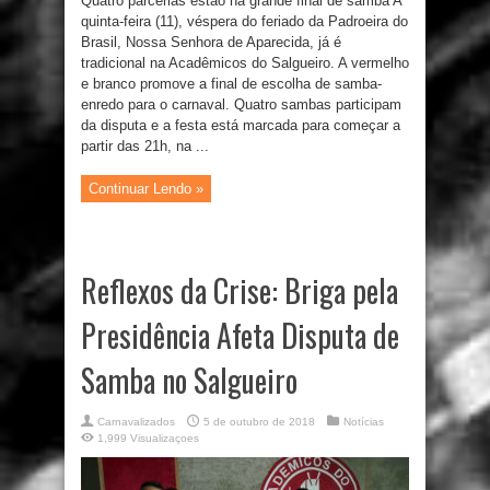
Quatro parcerias estão na grande final de samba A
quinta-feira (11), véspera do feriado da Padroeira do
Brasil, Nossa Senhora de Aparecida, já é
tradicional na Acadêmicos do Salgueiro. A vermelho
e branco promove a final de escolha de samba-
enredo para o carnaval. Quatro sambas participam
da disputa e a festa está marcada para começar a
partir das 21h, na ...
Continuar Lendo »
Reflexos da Crise: Briga pela
Presidência Afeta Disputa de
Samba no Salgueiro
Carnavalizados
5 de outubro de 2018
Notícias
1,999 Visualizaçoes