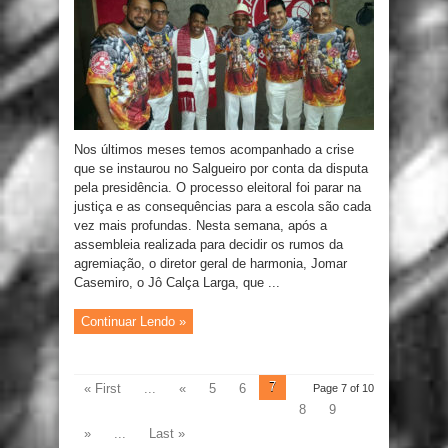
Nos últimos meses temos acompanhado a crise
que se instaurou no Salgueiro por conta da disputa
pela presidência. O processo eleitoral foi parar na
justiça e as consequências para a escola são cada
vez mais profundas. Nesta semana, após a
assembleia realizada para decidir os rumos da
agremiação, o diretor geral de harmonia, Jomar
Casemiro, o Jô Calça Larga, que ...
Continuar Lendo »
7
« First
...
«
5
6
Page 7 of 10
8
9
»
...
Last »