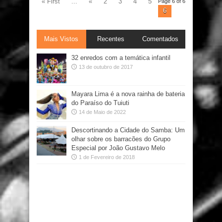
« First
...
«
2
3
4
5
Page 6 of 6
6
Mais Vistos
Recentes
Comentados
32 enredos com a temática infantil
13 de outubro de 2017
Mayara Lima é a nova rainha de bateria
do Paraíso do Tuiuti
14 de Maio de 2022
Descortinando a Cidade do Samba: Um
olhar sobre os barracões do Grupo
Especial por João Gustavo Melo
1 de Fevereiro de 2018