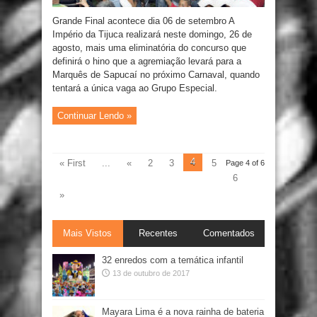
Grande Final acontece dia 06 de setembro A
Império da Tijuca realizará neste domingo, 26 de
agosto, mais uma eliminatória do concurso que
definirá o hino que a agremiação levará para a
Marquês de Sapucaí no próximo Carnaval, quando
tentará a única vaga ao Grupo Especial.
Continuar Lendo »
4
« First
...
«
2
3
5
Page 4 of 6
6
»
Mais Vistos
Recentes
Comentados
32 enredos com a temática infantil
13 de outubro de 2017
Mayara Lima é a nova rainha de bateria