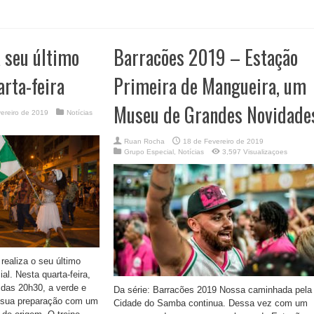
 seu último
Barracões 2019 – Estação
arta-feira
Primeira de Mangueira, um
Museu de Grandes Novidade
ereiro de 2019
Notícias
Ruan Rocha
18 de Fevereiro de 2019
Grupo Especial
,
Notícias
3,597 Visualizaçoes
ealiza o seu último
ial. Nesta quarta-feira,
r das 20h30, a verde e
Da série: Barracões 2019 Nossa caminhada pela
 a sua preparação com um
Cidade do Samba continua. Dessa vez com um