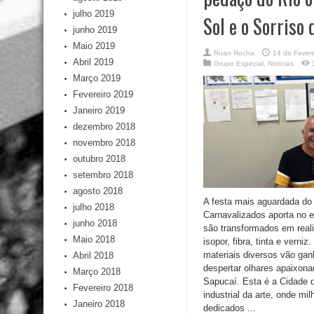
julho 2019
Sol e o Sorriso 
junho 2019
Maio 2019
Ruan Rocha
14 de Fever
Abril 2019
Grupo Especial
,
Notícias
Março 2019
Fevereiro 2019
Janeiro 2019
dezembro 2018
novembro 2018
outubro 2018
setembro 2018
agosto 2018
A festa mais aguardada do
julho 2018
Carnavalizados aporta no 
junho 2018
são transformados em reali
Maio 2018
isopor, fibra, tinta e verni
materiais diversos vão ga
Abril 2018
despertar olhares apaixon
Março 2018
Sapucaí. Esta é a Cidade
Fevereiro 2018
industrial da arte, onde mi
Janeiro 2018
dedicados ...