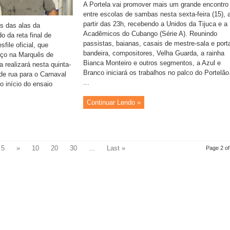
A Portela vai promover mais um grande encontro
entre escolas de sambas nesta sexta-feira (15), 
partir das 23h, recebendo a Unidos da Tijuca e a
s das alas da
Acadêmicos do Cubango (Série A). Reunindo
 da reta final de
passistas, baianas, casais de mestre-sala e port
file oficial, que
bandeira, compositores, Velha Guarda, a rainha
rço na Marquês de
Bianca Monteiro e outros segmentos, a Azul e
 realizará nesta quinta-
Branco iniciará os trabalhos no palco do Portelão
 de rua para o Carnaval
...
o início do ensaio
Continuar Lendo »
5
»
10
20
30
...
Last »
Page 2 of