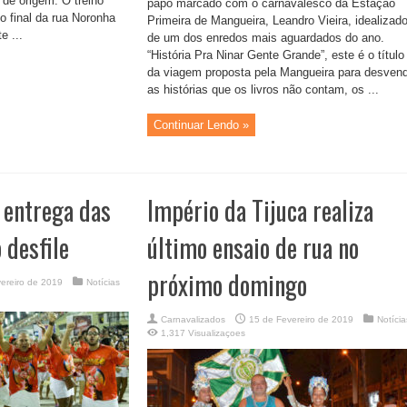
 de origem. O treino
papo marcado com o carnavalesco da Estação
o final da rua Noronha
Primeira de Mangueira, Leandro Vieira, idealizado
e ...
de um dos enredos mais aguardados do ano.
“História Pra Ninar Gente Grande”, este é o título
da viagem proposta pela Mangueira para desven
as histórias que os livros não contam, os ...
Continuar Lendo »
a entrega das
Império da Tijuca realiza
 desfile
último ensaio de rua no
próximo domingo
ereiro de 2019
Notícias
Carnavalizados
15 de Fevereiro de 2019
Notícia
1,317 Visualizaçoes