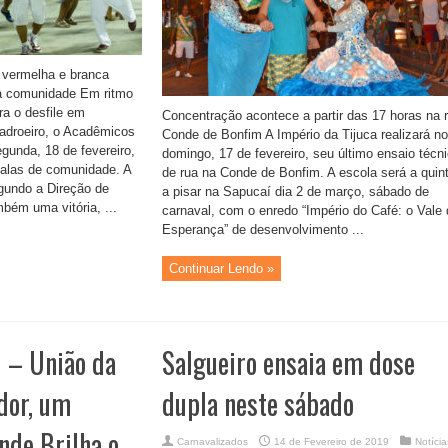
, vermelha e branca
a a comunidade Em ritmo
a o desfile em
Concentração acontece a partir das 17 horas na 
adroeiro, o Acadêmicos
Conde de Bonfim A Império da Tijuca realizará no
egunda, 18 de fevereiro,
domingo, 17 de fevereiro, seu último ensaio técn
 alas de comunidade. A
de rua na Conde de Bonfim. A escola será a quin
egundo a Direção de
a pisar na Sapucaí dia 2 de março, sábado de
bém uma vitória, ...
carnaval, com o enredo “Império do Café: o Vale
Esperança” de desenvolvimento ...
Continuar Lendo »
 – União da
Salgueiro ensaia em dose
dor, um
dupla neste sábado
nde Brilha o
Carnavalizados
14 de Fevereiro de 2019
Notícia