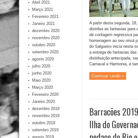
Abril 2021
Março 2021
Fevereiro 2021
A partir desta segunda, 18
Janeiro 2021
distribui as fantasias par
dezembro 2020
de contagem regressiva par
novembro 2020
homenagem ao seu orixá p
outubro 2020
do Salgueiro inicia nesta s
setembro 2020
a entrega de fantasias das
distirbuição antecipada, s
agosto 2020
Carnaval e Harmonia, é tam
julho 2020
junho 2020
Continuar Lendo »
Maio 2020
Março 2020
Fevereiro 2020
Janeiro 2020
Barracões 2019
dezembro 2019
novembro 2019
Ilha do Governa
outubro 2019
setembro 2019
pedaço do Rio o
agosto 2019