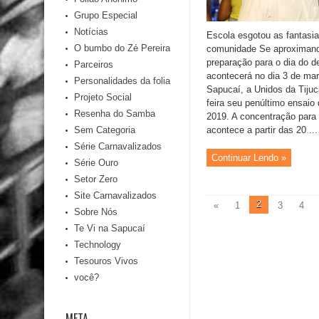
Grupo Especial
Notícias
Escola esgotou as fantasia
O bumbo do Zé Pereira
comunidade Se aproximando
preparação para o dia do des
Parceiros
acontecerá no dia 3 de ma
Personalidades da folia
Sapucaí, a Unidos da Tijuca
Projeto Social
feira seu penúltimo ensaio
Resenha do Samba
2019. A concentração para 
Sem Categoria
acontece a partir das 20 ...
Série Carnavalizados
Continuar Lendo »
Série Ouro
Setor Zero
Site Carnavalizados
2
«
1
3
4
Sobre Nós
Te Vi na Sapucaí
Technology
Tesouros Vivos
você?
META