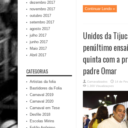
dezembro 2017
Continuar Lendo »
novembro 2017
outubro 2017
setembro 2017
agosto 2017
Unidos da Tijuc
julho 2017
junho 2017
penúltimo ensai
Maio 2017
Abril 2017
quinta com a p
padre Omar
CATEGORIAS
Artistas da folia
Carnavalizados
14 de Fev
1,300 Visualizaçoes
Bastidores da Folia
Carnaval 2019
Carnaval 2020
Carnaval em Tese
Desfile 2018
Escolas Mirins
Folião Anônimo