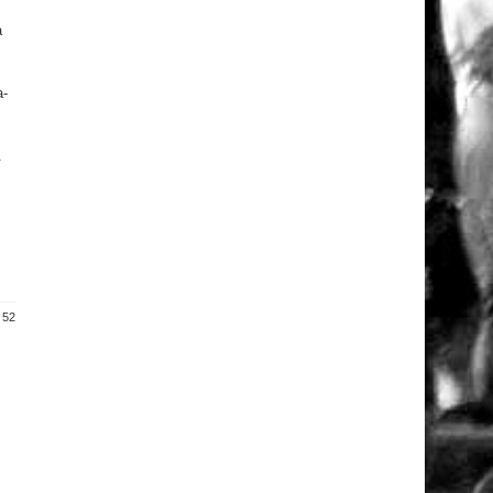
a
a-
.
 52