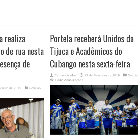
a realiza
Portela receberá Unidos da
o de rua nesta
Tijuca e Acadêmicos do
resença de
Cubango nesta sexta-feira
Carnavalizados
13 de Fevereiro de 2019
Notícia
1,332 Visualizaçoes
ereiro de 2019
Notícias