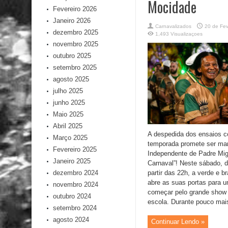
Mocidade
Fevereiro 2026
Janeiro 2026
Carnavalizados
20 de Fev
dezembro 2025
1,493 Visualizaçoes
novembro 2025
outubro 2025
setembro 2025
agosto 2025
julho 2025
junho 2025
Maio 2025
Abril 2025
A despedida dos ensaios c
Março 2025
temporada promete ser ma
Fevereiro 2025
Independente de Padre Mig
Janeiro 2025
Carnaval”! Neste sábado, di
dezembro 2024
partir das 22h, a verde e 
abre as suas portas para u
novembro 2024
começar pelo grande show
outubro 2024
escola. Durante pouco mais
setembro 2024
agosto 2024
Continuar Lendo »