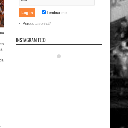
Lembrar-me
Perdeu a senha?
rua
INSTAGRAM FEED
ico
ta
 da
s