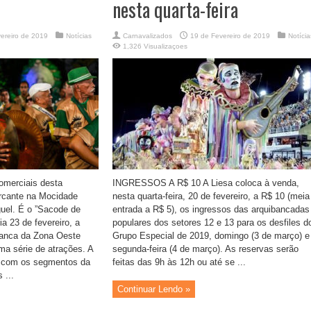
nesta quarta-feira
ereiro de 2019
Notícias
Carnavalizados
19 de Fevereiro de 2019
Notícia
1,326 Visualizaçoes
omerciais desta
INGRESSOS A R$ 10 A Liesa coloca à venda,
rcante na Mocidade
nesta quarta-feira, 20 de fevereiro, a R$ 10 (meia
uel. É o ”Sacode de
entrada a R$ 5), os ingressos das arquibancadas
a 23 de fevereiro, a
populares dos setores 12 e 13 para os desfiles d
branca da Zona Oeste
Grupo Especial de 2019, domingo (3 de março) e
ma série de atrações. A
segunda-feira (4 de março). As reservas serão
 com os segmentos da
feitas das 9h às 12h ou até se ...
 ...
Continuar Lendo »