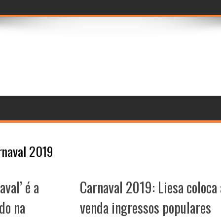
prévia imersiva d
rnaval 2019
val’ é a
Carnaval 2019: Liesa coloca 
do na
venda ingressos populares