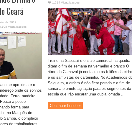
1,614 Visualizaçoes
do Ceará
eiro de 2019
3,108 Visualizaçoes
Treino na Sapucaí e ensaio comercial na quadra
ditam o fim de semana na vermelho e branco O
ritmo do Carnaval já contagiou os foliões da cida
e os sambistas de carteirinha. No Acadêmicos d
Salgueiro, a ordem é não ficar parado e o fim de
 ano se aproxima e o
semana promete agitação para os segmentos da
endereço onde os sonhos
escola que irão encarar uma dupla jornada ...
dade. Ferro, madeira,
z. Pouco a pouco
Continuar Lendo »
nhando forma para
ados na Marquês de
 do Samba, o complexo
lhares de trabalhadores