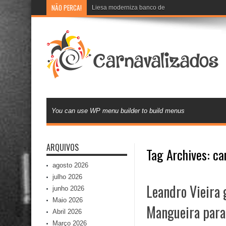
NÃO PERCA!
Liesa moderniza banco de currículos e inova na 
You can use WP menu builder to build menus
ARQUIVOS
Tag Archives:
ca
agosto 2026
julho 2026
Leandro Vieira 
junho 2026
Maio 2026
Mangueira para
Abril 2026
Março 2026