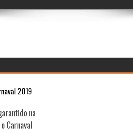
seleção de jura
rnaval 2019
garantido na
 o Carnaval