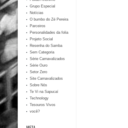
Grupo Especial
Notícias
O bumbo do Zé Pereira
Parceiros
Personalidades da folia
Projeto Social
Resenha do Samba
Sem Categoria
Série Carnavalizados
Série Ouro
Setor Zero
Site Carnavalizados
Sobre Nós
Te Vi na Sapucaí
Technology
Tesouros Vivos
você?
META