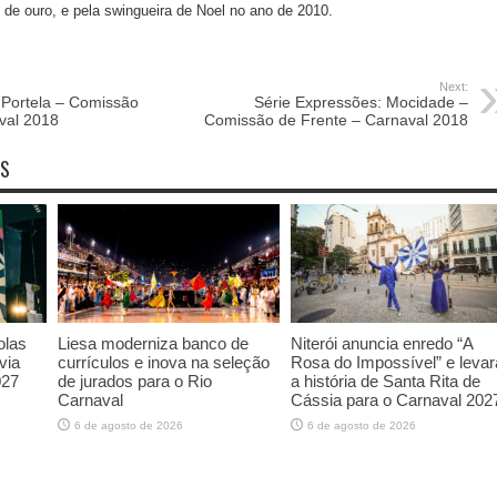
s de ouro, e pela swingueira de Noel no ano de 2010.
Next:
 Portela – Comissão
Série Expressões: Mocidade –
val 2018
Comissão de Frente – Carnaval 2018
OS
olas
Liesa moderniza banco de
Niterói anuncia enredo “A
via
currículos e inova na seleção
Rosa do Impossível” e levar
027
de jurados para o Rio
a história de Santa Rita de
Carnaval
Cássia para o Carnaval 202
6 de agosto de 2026
6 de agosto de 2026