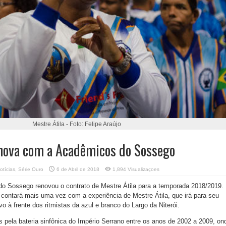
Mestre Átila - Foto: Felipe Araújo
enova com a Acadêmicos do Sossego
otícias
,
Série Ouro
6 de Abril de 2018
1,894 Visualizaçoes
do Sossego renovou o contrato de Mestre Átila para a temporada 2018/2019.
 contará mais uma vez com a experiência de Mestre Átila, que irá para seu
vo à frente dos ritmistas da azul e branco do Largo da Niterói.
 pela bateria sinfônica do Império Serrano entre os anos de 2002 a 2009, on