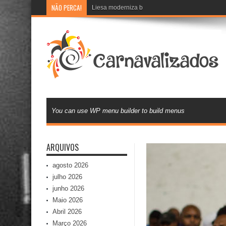
NÃO PERCA!
Liesa moderniza banco de currículos e inova na 
You can use WP menu builder to build menus
ARQUIVOS
agosto 2026
julho 2026
junho 2026
Maio 2026
Abril 2026
Março 2026