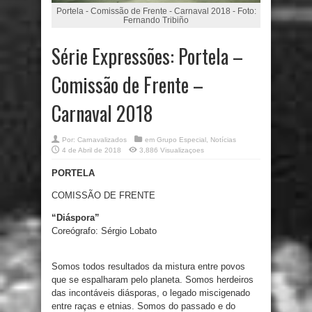
Portela - Comissão de Frente - Carnaval 2018 - Foto:
Fernando Tribiño
Série Expressões: Portela –
Comissão de Frente –
Carnaval 2018
Por:
Carnavalizados
em
Grupo Especial
,
Notícias
4 de Abril de 2018
3,886 Visualizaçoes
PORTELA
COMISSÃO DE FRENTE
“Diáspora”
Coreógrafo: Sérgio Lobato
Somos todos resultados da mistura entre povos
que se espalharam pelo planeta. Somos herdeiros
das incontáveis diásporas, o legado miscigenado
entre raças e etnias. Somos do passado e do