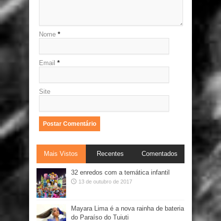
Nome
*
Email
*
Site
Mais Vistos
Recentes
Comentados
32 enredos com a temática infantil
13 de outubro de 2017
Mayara Lima é a nova rainha de bateria
do Paraíso do Tuiuti