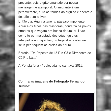
presente, pois o grito emanado por nossa
mensagem é atemporal. O imigrante é um
perseverante, cura as feridas do orgulho e encara o
desafio com altivez.
Então vai, Águia altaneira, pássaro imponente.
Abrace os filhos das diásporas, conduza os povos
errantes que vagam em busca de um lar. Livre
como tu és, majestade dos céus, guie os
refugiados e imigrantes, protegendo-os até que
seus pés toquem as areias do futuro.
Enredo: “De Repente de Lá Pra Cá e Dirrepente de
Cá Pra Lá…”
A Portela foi a 4ª colocada no carnaval 2018.
Confira as imagens do Fotógrafo Fernando
Tribiño: