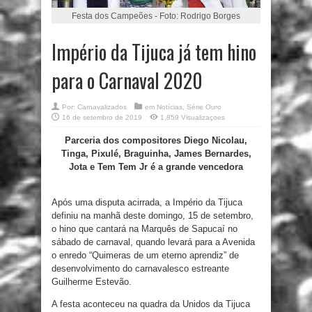
Festa dos Campeões - Foto: Rodrigo Borges
Império da Tijuca já tem hino
para o Carnaval 2020
Por:
Carnavalizados
em
Notícias
,
Série Ouro
16 de setembro de 2019
1,859 Visualizaçoes
Parceria dos compositores Diego Nicolau,
Tinga, Pixulé, Braguinha, James Bernardes,
Jota e Tem Tem Jr é a grande vencedora
Após uma disputa acirrada, a Império da Tijuca
definiu na manhã deste domingo, 15 de setembro,
o hino que cantará na Marquês de Sapucaí no
sábado de carnaval, quando levará para a Avenida
o enredo “Quimeras de um eterno aprendiz” de
desenvolvimento do carnavalesco estreante
Guilherme Estevão.
A festa aconteceu na quadra da Unidos da Tijuca