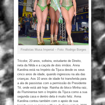
Finalistas Musa Imperial – Foto: Rodrigo Borges
Tricolor, 20 anos, solteira, estudante de Direito,
neta da Nilda e a caçula de dois irmãos. Anna
Karolina está na Império da Tijuca desde os seus
cinco anos de idade, quando ingressou na ala das
crianças. Aos 10 anos de idade foi transferida para
a ala de passistas com a permissão do Presidente
Tê, onde está até hoje. Rainha do bloco Minha raiz,
do Fluminense tem o Império da Tijuca como a sua
segunda casa e dentro dela é muito feliz. Anna
Karolina contou também com o apoio de sua