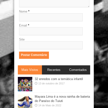
Nome
*
Email
*
Site
Mais Vistos
Recentes
Comentados
32 enredos com a temática infantil
13 de outubro de 2017
Mayara Lima é a nova rainha de bateria
do Paraíso do Tuiuti
14 de Maio de 2022