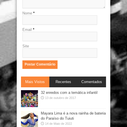
Nome
*
Email
*
Site
Mais Vistos
Recentes
Comentados
32 enredos com a temática infantil
13 de outubro de 2017
Mayara Lima é a nova rainha de bateria
do Paraíso do Tuiuti
14 de Maio de 2022