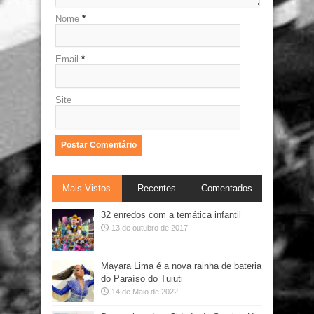
Nome
*
Email
*
Site
Mais Vistos
Recentes
Comentados
32 enredos com a temática infantil
13 de outubro de 2017
Mayara Lima é a nova rainha de bateria
do Paraíso do Tuiuti
14 de Maio de 2022