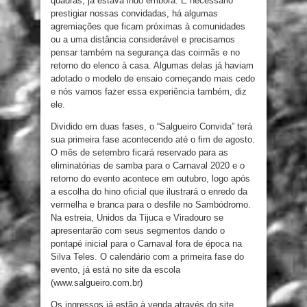
quadras, já estava indo embora. É necessário
prestigiar nossas convidadas, há algumas
agremiações que ficam próximas à comunidades
ou a uma distância considerável e precisamos
pensar também na segurança das coirmãs e no
retorno do elenco à casa. Algumas delas já haviam
adotado o modelo de ensaio começando mais cedo
e nós vamos fazer essa experiência também, diz
ele.
Dividido em duas fases, o “Salgueiro Convida” terá
sua primeira fase acontecendo até o fim de agosto.
O mês de setembro ficará reservado para as
eliminatórias de samba para o Carnaval 2020 e o
retorno do evento acontece em outubro, logo após
a escolha do hino oficial que ilustrará o enredo da
vermelha e branca para o desfile no Sambódromo.
Na estreia, Unidos da Tijuca e Viradouro se
apresentarão com seus segmentos dando o
pontapé inicial para o Carnaval fora de época na
Silva Teles. O calendário com a primeira fase do
evento, já está no site da escola
(www.salgueiro.com.br)
Os ingressos já estão à venda através do site