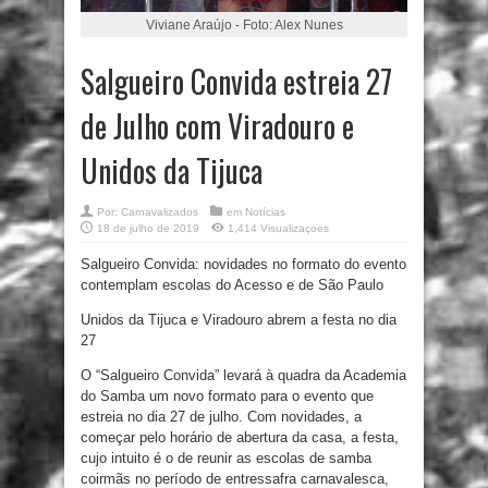
Viviane Araújo - Foto: Alex Nunes
Salgueiro Convida estreia 27
de Julho com Viradouro e
Unidos da Tijuca
Por:
Carnavalizados
em
Notícias
18 de julho de 2019
1,414 Visualizaçoes
Salgueiro Convida: novidades no formato do evento
contemplam escolas do Acesso e de São Paulo
Unidos da Tijuca e Viradouro abrem a festa no dia
27
O “Salgueiro Convida” levará à quadra da Academia
do Samba um novo formato para o evento que
estreia no dia 27 de julho. Com novidades, a
começar pelo horário de abertura da casa, a festa,
cujo intuito é o de reunir as escolas de samba
coirmãs no período de entressafra carnavalesca,