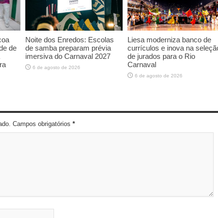
coa
Noite dos Enredos: Escolas
Liesa moderniza banco de
de de
de samba preparam prévia
currículos e inova na seleçã
imersiva do Carnaval 2027
de jurados para o Rio
ra
Carnaval
6 de agosto de 2026
6 de agosto de 2026
cado. Campos obrigatórios
*