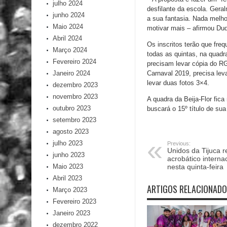
julho 2024
desfilante da escola. Gera
junho 2024
a sua fantasia. Nada melhor
Maio 2024
motivar mais – afirmou Du
Abril 2024
Os inscritos terão que fr
Março 2024
todas as quintas, na quadr
Fevereiro 2024
precisam levar cópia do R
Carnaval 2019, precisa lev
Janeiro 2024
levar duas fotos 3×4.
dezembro 2023
novembro 2023
A quadra da Beija-Flor fic
outubro 2023
buscará o 15º título de sua 
setembro 2023
agosto 2023
julho 2023
Previous:
Unidos da Tijuca 
junho 2023
acrobático interna
nesta quinta-feira
Maio 2023
Abril 2023
ARTIGOS RELACIONAD
Março 2023
Fevereiro 2023
Janeiro 2023
dezembro 2022