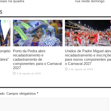
nsaio na quadra
rua neste domingo
OS
rojeto
Porto da Pedra abre
Unidos de Padre Miguel abr
recadastramento e
recadastramento e inscriçõ
deira”
cadastramento de
para novos componentes pa
componentes para o Carnaval
o Carnaval 2027
2027
3 de agosto de 2026
3 de agosto de 2026
cado. Campos obrigatórios
*