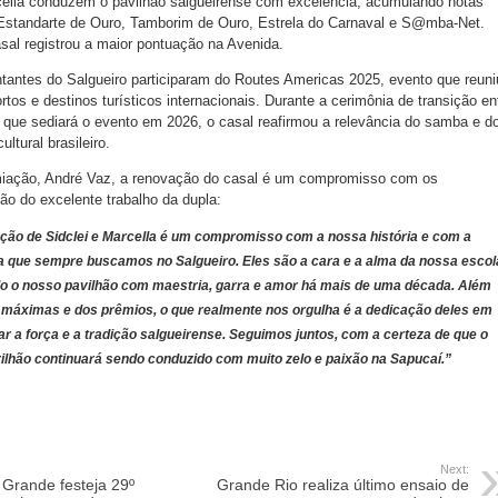
cella conduzem o pavilhão salgueirense com excelência, acumulando notas
standarte de Ouro, Tamborim de Ouro, Estrela do Carnaval e S@mba-Net.
asal registrou a maior pontuação na Avenida.
tantes do Salgueiro participaram do Routes Americas 2025, evento que reuni
os e destinos turísticos internacionais. Durante a cerimônia de transição en
 que sediará o evento em 2026, o casal reafirmou a relevância do samba e d
ltural brasileiro.
miação, André Vaz, a renovação do casal é um compromisso com os
ção do excelente trabalho da dupla:
ção de Sidclei e Marcella é um compromisso com a nossa história e com a
a que sempre buscamos no Salgueiro. Eles são a cara e a alma da nossa escol
o o nosso pavilhão com maestria, garra e amor há mais de uma década. Além
 máximas e dos prêmios, o que realmente nos orgulha é a dedicação deles em
r a força e a tradição salgueirense. Seguimos juntos, com a certeza de que o
ilhão continuará sendo conduzido com muito zelo e paixão na Sapucaí.”
Next:
Grande festeja 29º
Grande Rio realiza último ensaio de