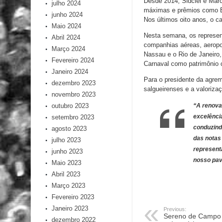
Desde 2014, Sidclei e Mar
julho 2024
máximas e prêmios como E
junho 2024
Nos últimos oito anos, o c
Maio 2024
Nesta semana, os represen
Abril 2024
companhias aéreas, aeroport
Março 2024
Nassau e o Rio de Janeiro,
Fevereiro 2024
Carnaval como patrimônio cu
Janeiro 2024
Para o presidente da agre
dezembro 2023
salgueirenses e a valoriza
novembro 2023
outubro 2023
“A renova
excelênci
setembro 2023
conduzind
agosto 2023
das notas
julho 2023
representa
junho 2023
nosso pav
Maio 2023
Abril 2023
Março 2023
Fevereiro 2023
Janeiro 2023
Previous:
Sereno de Campo 
dezembro 2022