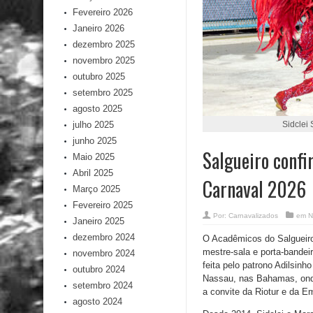
Fevereiro 2026
Janeiro 2026
dezembro 2025
novembro 2025
outubro 2025
setembro 2025
agosto 2025
julho 2025
Sidclei 
junho 2025
Salgueiro confi
Maio 2025
Abril 2025
Carnaval 2026
Março 2025
Fevereiro 2025
Por:
Carnavalizados
em
N
Janeiro 2025
dezembro 2024
O Acadêmicos do Salgueiro 
mestre-sala e porta-bandeir
novembro 2024
feita pelo patrono Adilsin
outubro 2024
Nassau, nas Bahamas, onde
setembro 2024
a convite da Riotur e da E
agosto 2024