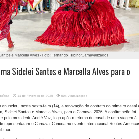
Santos e Marcella Alves - Foto: Fernando Tribino/Carnavalizados
rma Sidclei Santos e Marcella Alves para o
otícias
14 de Fevereiro de 2025
604 Visualizaçoes
anunciou, nesta sexta-feira (14), a renovação do contrato do primeiro casal 
a, Sidclei Santos e Marcella Alves, para o Carnaval 2026. A confirmação foi
ho e pelo presidente André Vaz, logo após o retorno do casal de uma viagem à
 representaram o Carnaval Carioca no evento internacional Routes America
mbraer.