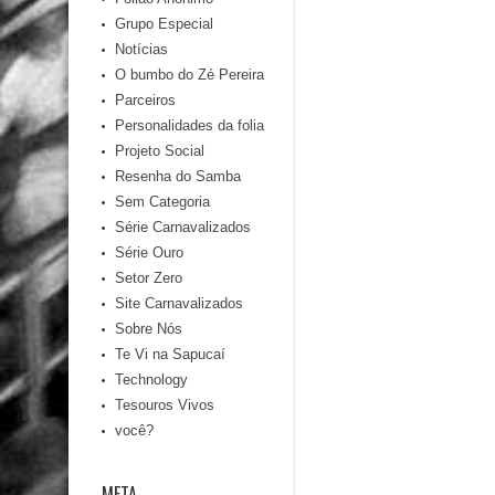
Grupo Especial
Notícias
O bumbo do Zé Pereira
Parceiros
Personalidades da folia
Projeto Social
Resenha do Samba
Sem Categoria
Série Carnavalizados
Série Ouro
Setor Zero
Site Carnavalizados
Sobre Nós
Te Vi na Sapucaí
Technology
Tesouros Vivos
você?
META