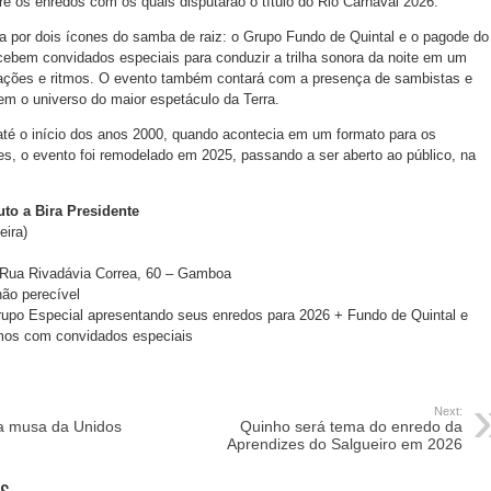
bre os enredos com os quais disputarão o título do Rio Carnaval 2026.
a por dois ícones do samba de raiz: o Grupo Fundo de Quintal e o pagode do
ebem convidados especiais para conduzir a trilha sonora da noite em um
rações e ritmos. O evento também contará com a presença de sambistas e
m o universo do maior espetáculo da Terra.
 até o início dos anos 2000, quando acontecia em um formato para os
s, o evento foi remodelado em 2025, passando a ser aberto ao público, na
uto a Bira Presidente
eira)
 Rua Rivadávia Correa, 60 – Gamboa
não perecível
rupo Especial apresentando seus enredos para 2026 + Fundo de Quintal e
os com convidados especiais
Next:
a musa da Unidos
Quinho será tema do enredo da
Aprendizes do Salgueiro em 2026