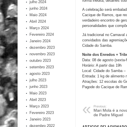
forma inédita, detalhes so
julho 2024
junho 2024
A celebração será embalad
Maio 2024
Cacique de Ramos, que rec
verdadeiro encontro de ge
Abril 2024
personalidades que compõe
Março 2024
Fevereiro 2024
Já tradicional no Carnaval
convidados das agremiaçõe
Janeiro 2024
Cidade do Samba.
dezembro 2023
novembro 2023
Noite dos Enredos + Trib
Data: 08 de agosto (sexta-f
outubro 2023
Horário: A partir das 19h
setembro 2023
Local: Cidade do Samba –
agosto 2023
Entrada: 1 kg de alimento 
julho 2023
Atrações: 12 escolas do G
junho 2023
Pagode do Cacique de Ram
Maio 2023
Abril 2023
Março 2023
Previous:
Mari Mola é a nov
Fevereiro 2023
de Padre Miguel
Janeiro 2023
dezembro 2022