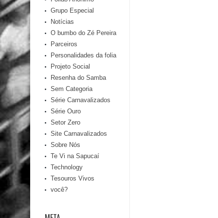
Grupo Especial
Notícias
O bumbo do Zé Pereira
Parceiros
Personalidades da folia
Projeto Social
Resenha do Samba
Sem Categoria
Série Carnavalizados
Série Ouro
Setor Zero
Site Carnavalizados
Sobre Nós
Te Vi na Sapucaí
Technology
Tesouros Vivos
você?
META