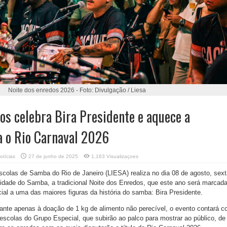
Noite dos enredos 2026 - Foto: Divulgação / Liesa
os celebra Bira Presidente e aquece a
a o Rio Carnaval 2026
otícias
27 de junho de 2025
1,163 Visualizaçoes
colas de Samba do Rio de Janeiro (LIESA) realiza no dia 08 de agosto, sext
a Cidade do Samba, a tradicional Noite dos Enredos, que este ano será marcad
l a uma das maiores figuras da história do samba: Bira Presidente.
ante apenas à doação de 1 kg de alimento não perecível, o evento contará 
 escolas do Grupo Especial, que subirão ao palco para mostrar ao público, de