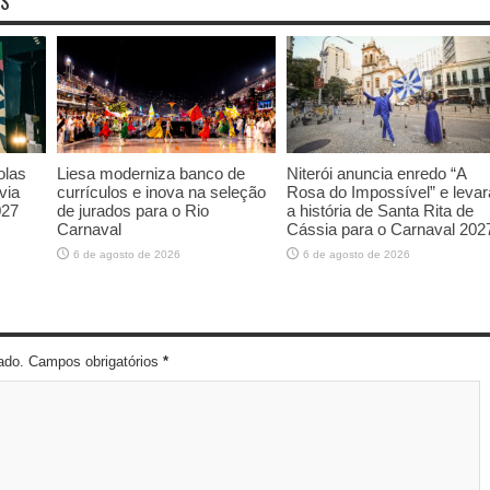
OS
olas
Liesa moderniza banco de
Niterói anuncia enredo “A
via
currículos e inova na seleção
Rosa do Impossível” e levar
027
de jurados para o Rio
a história de Santa Rita de
Carnaval
Cássia para o Carnaval 202
6 de agosto de 2026
6 de agosto de 2026
cado. Campos obrigatórios
*