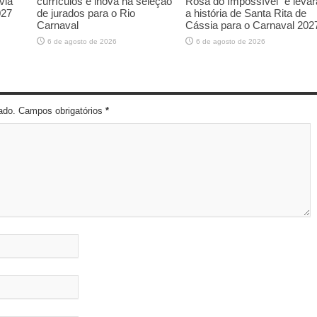
via
currículos e inova na seleção
Rosa do Impossível” e levar
027
de jurados para o Rio
a história de Santa Rita de
Carnaval
Cássia para o Carnaval 202
6 de agosto de 2026
6 de agosto de 2026
cado. Campos obrigatórios
*