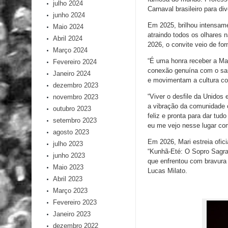
julho 2024
Carnaval brasileiro para d
junho 2024
Em 2025, brilhou intensam
Maio 2024
atraindo todos os olhares 
Abril 2024
2026, o convite veio de fo
Março 2024
“É uma honra receber a Mar
Fevereiro 2024
conexão genuína com o sam
Janeiro 2024
e movimentam a cultura com
dezembro 2023
“Viver o desfile da Unidos
novembro 2023
a vibração da comunidade 
outubro 2023
feliz e pronta para dar tu
setembro 2023
eu me vejo nesse lugar co
agosto 2023
Em 2026, Mari estreia ofi
julho 2023
“Kunhã-Eté: O Sopro Sagrad
junho 2023
que enfrentou com bravura 
Maio 2023
Lucas Milato.
Abril 2023
Março 2023
Fevereiro 2023
Janeiro 2023
dezembro 2022