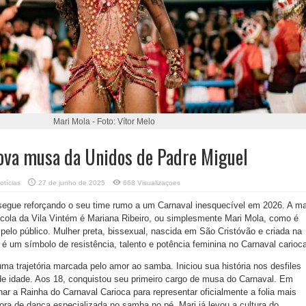
Mari Mola - Foto: Vítor Melo
nova musa da Unidos de Padre Miguel
otícias
27 de junho de 2025
668 Visualizaçoes
segue reforçando o seu time rumo a um Carnaval inesquecível em 2026. A ma
escola da Vila Vintém é Mariana Ribeiro, ou simplesmente Mari Mola, como é
elo público. Mulher preta, bissexual, nascida em São Cristóvão e criada na
 é um símbolo de resistência, talento e potência feminina no Carnaval carioc
ma trajetória marcada pelo amor ao samba. Iniciou sua história nos desfiles
de idade. Aos 18, conquistou seu primeiro cargo de musa do Carnaval. Em
rnar a Rainha do Carnaval Carioca para representar oficialmente a folia mais
ra de dança especializada no samba no pé, Mari já levou a cultura do