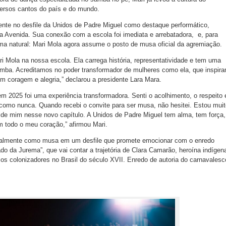
iversos cantos do país e do mundo.
ente no desfile da Unidos de Padre Miguel como destaque performático,
na Avenida. Sua conexão com a escola foi imediata e arrebatadora, e, para
rma natural: Mari Mola agora assume o posto de musa oficial da agremiação.
i Mola na nossa escola. Ela carrega história, representatividade e tem uma
ba. Acreditamos no poder transformador de mulheres como ela, que inspir
 coragem e alegria,” declarou a presidente Lara Mara.
 em 2025 foi uma experiência transformadora. Senti o acolhimento, o respeito 
como nunca. Quando recebi o convite para ser musa, não hesitei. Estou muit
do de mim nesse novo capítulo. A Unidos de Padre Miguel tem alma, tem força,
m todo o meu coração,” afirmou Mari.
cialmente como musa em um desfile que promete emocionar com o enredo
o da Jurema”, que vai contar a trajetória de Clara Camarão, heroína indígen
os colonizadores no Brasil do século XVII. Enredo de autoria do carnavalesc