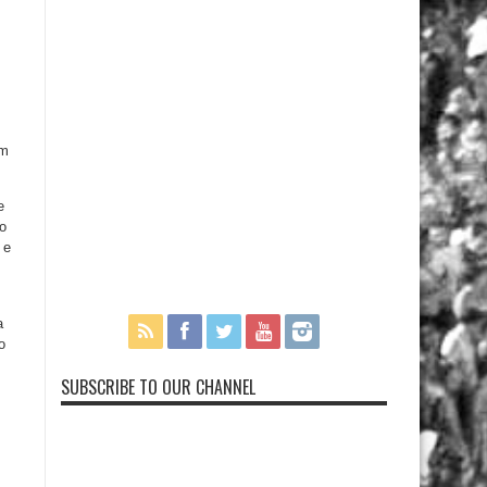
am
e
o
 e
a
o
SUBSCRIBE TO OUR CHANNEL