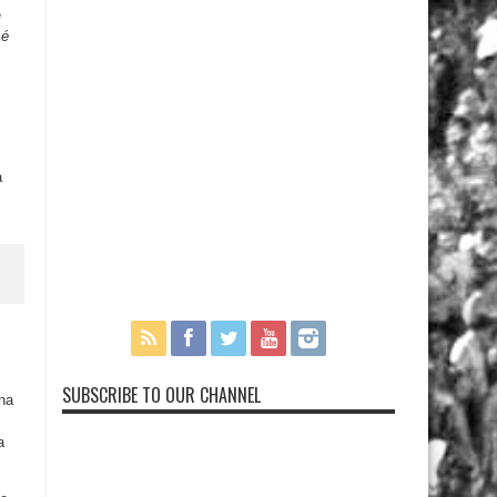
e
 é
a
SUBSCRIBE TO OUR CHANNEL
 na
a