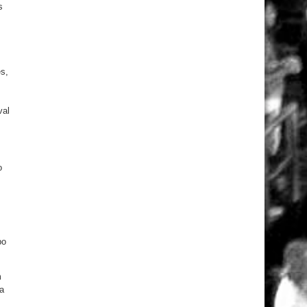
s
s,
val
o
po
m
a