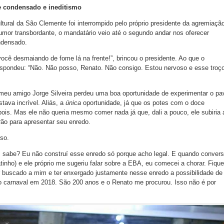
e condensado e ineditismo
ural da São Clemente foi interrompido pelo próprio presidente da agremiação
mor transbordante, o mandatário veio até o segundo andar nos oferecer
ondensado.
ocê desmaiando de fome lá na frente!”, brincou o presidente. Ao que o
respondeu: “Não. Não posso, Renato. Não consigo. Estou nervoso e esse troç
 meu amigo Jorge Silveira perdeu uma boa oportunidade de experimentar o pa
tava incrível. Aliás, a
única
oportunidade, já que os potes com o doce
is. Mas ele não queria mesmo comer nada já que, dali a pouco, ele subiria 
ão para apresentar seu enredo.
so.
a, sabe? Eu não construí esse enredo só porque acho legal. E quando convers
tinho) e ele próprio me sugeriu falar sobre a EBA, eu comecei a chorar. Fique
ter buscado a mim e ter enxergado justamente nesse enredo a possibilidade de
 carnaval em 2018. São 200 anos e o Renato me procurou. Isso não é por