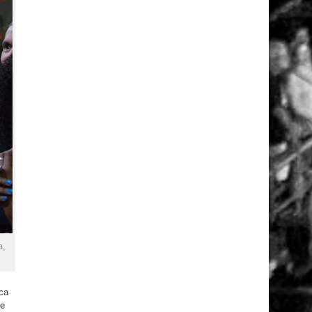
a,
ica
de