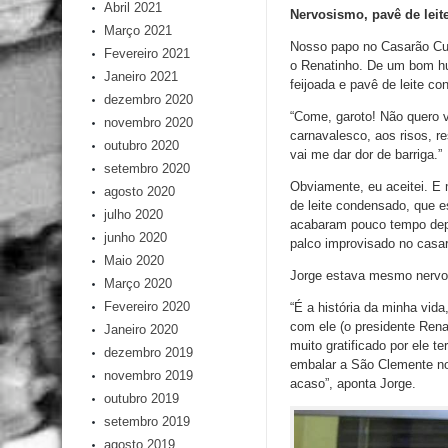
Abril 2021
Nervosismo, pavê de leit
Março 2021
Nosso papo no Casarão Cult
Fevereiro 2021
o Renatinho. De um bom hu
Janeiro 2021
feijoada e pavê de leite c
dezembro 2020
“Come, garoto! Não quero v
novembro 2020
carnavalesco, aos risos, 
outubro 2020
vai me dar dor de barriga.”
setembro 2020
Obviamente, eu aceitei. E
agosto 2020
de leite condensado, que es
julho 2020
acabaram pouco tempo depo
junho 2020
palco improvisado no casar
Maio 2020
Jorge estava mesmo nervo
Março 2020
Fevereiro 2020
“É a história da minha vid
com ele (o presidente Rena
Janeiro 2020
muito gratificado por ele 
dezembro 2019
embalar a São Clemente no
novembro 2019
acaso”, aponta Jorge.
outubro 2019
setembro 2019
agosto 2019