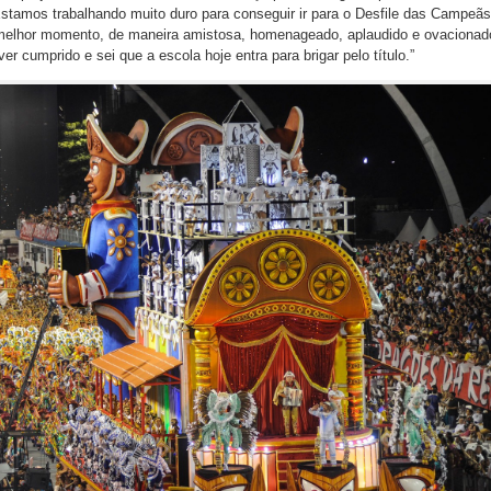
stamos trabalhando muito duro para conseguir ir para o Desfile das Campeãs
 melhor momento, de maneira amistosa, homenageado, aplaudido e ovacionad
 cumprido e sei que a escola hoje entra para brigar pelo título.”