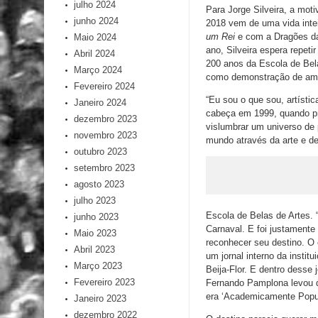
julho 2024
Para Jorge Silveira, a mot
junho 2024
2018 vem de uma vida inte
um Rei
e com a Dragões d
Maio 2024
ano, Silveira espera repet
Abril 2024
200 anos da Escola de Bela
Março 2024
como demonstração de amor
Fevereiro 2024
“Eu sou o que sou, artísti
Janeiro 2024
cabeça em 1999, quando pr
dezembro 2023
vislumbrar um universo de 
novembro 2023
mundo através da arte e de 
outubro 2023
setembro 2023
agosto 2023
julho 2023
Escola de Belas de Artes. 
junho 2023
Carnaval. E foi justament
Maio 2023
reconhecer seu destino. O
Abril 2023
um jornal interno da instit
Março 2023
Beija-Flor. E dentro desse
Fevereiro 2023
Fernando Pamplona levou da
era ‘Academicamente Popula
Janeiro 2023
dezembro 2022