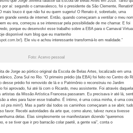
esmo que Jorge Silveira falasse da Escola de Belas Artes em 2018. Tanto q
 por aí: segundo o carnavalesco, foi o presidente da São Clemente, Renatin
O mais louco é que não fui eu quem sugeriu! O Renato é, sobretudo, uma
um grande xereta de internet. Então, quando começaram a ventilar o meu no
 quem eu era, começou a se interessar pela possibilidade de me chamar. E foi
edo, porque eu desenvolvi esse trabalho sobre a EBA para o Carnaval Virtua
hoje disponível num blog que eu mantenho
gspot.com.br/
). Ele viu e achou interessante transformá-lo em realidade.”
Foto: Acervo pessoal
sita de Jorge ao pórtico original da Escola de Belas Artes, localizado em uma
ânico, Zona Sul no Rio. “O primeiro prédio (da EBA) foi feito no Centro do R
o desse prédio foi removido de lá e o Patrimônio o reconstruiu no Jardim
o foi aprovado, fui até lá com o Ricardo, meu assistente. Foi através daquela
 artistas da Missão Artística Francesa passaram. Eu precisava ir até lá, sent
são a eles para fazer esse trabalho. É íntimo, é uma coisa minha, é uma coi
 só pra mim!
). Mas a partir daí todos os caminhos começaram a se abrir, tud
o favor. Recebi autoridades da arte que, como aluno, talvez nunca tivesse
nenhuma delas. Elas simplesmente se manifestaram dizendo “queremos
o, e se tiver que ir pro barracão colar paetê, a gente vai”, conta o