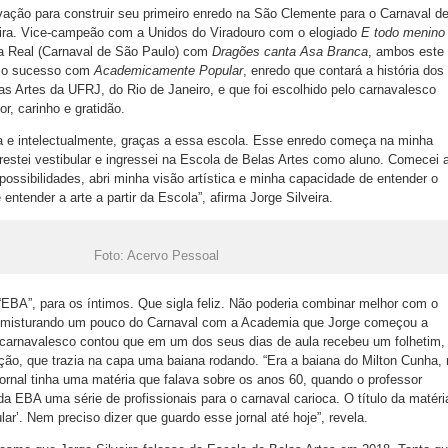
ivação para construir seu primeiro enredo na São Clemente para o Carnaval d
ira. Vice-campeão com a Unidos do Viradouro com o elogiado
E todo menino
a Real (Carnaval de São Paulo) com
Dragões canta Asa Branca
, ambos este
ir o sucesso com
Academicamente Popular
, enredo que contará a história dos
s Artes da UFRJ, do Rio de Janeiro, e que foi escolhido pelo carnavalesco
, carinho e gratidão.
ca e intelectualmente, graças a essa escola. Esse enredo começa na minha
estei vestibular e ingressei na Escola de Belas Artes como aluno. Comecei 
possibilidades, abri minha visão artística e minha capacidade de entender o
entender a arte a partir da Escola”, afirma Jorge Silveira.
Foto: Acervo Pessoal
“EBA”, para os íntimos. Que sigla feliz. Não poderia combinar melhor com o
e misturando um pouco do Carnaval com a Academia que Jorge começou a
 carnavalesco contou que em um dos seus dias de aula recebeu um folhetim,
uição, que trazia na capa uma baiana rodando. “Era a baiana do Milton Cunha,
 jornal tinha uma matéria que falava sobre os anos 60, quando o professor
 EBA uma série de profissionais para o carnaval carioca. O título da matéri
r’. Nem preciso dizer que guardo esse jornal até hoje”, revela.