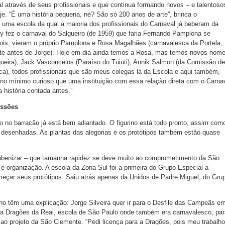
l através de seus profissionais e que continua formando novos – e talentoso
oje. “É uma história pequena, né? São só 200 anos de arte”, brinca o
e uma escola da qual a maioria dos profissionais do Carnaval já beberam da
ery fez o carnaval do Salgueiro (de 1959) que faria Fernando Pamplona se
ois, vieram o próprio Pamplona e Rosa Magalhães (carnavalesca da Portela,
e antes de Jorge). Hoje em dia ainda temos a Rosa, mas temos novos nome
ueira), Jack Vasconcelos (Paraíso do Tuiuti), Annik Salmon (da Comissão de
ca), todos profissionais que são meus colegas lá da Escola e aqui também,
 no mínimo curioso que uma instituição com essa relação direta com o Carna
 história contada antes.”
issões
ho no barracão já está bem adiantado. O figurino está todo pronto, assim com
s desenhadas. As plantas das alegorias e os protótipos também estão quase
rabenizar – que tamanha rapidez se deve muito ao comprometimento da São
 organização. A escola da Zona Sul foi a primeira do Grupo Especial a
meçar seus protótipos. Saiu atrás apenas da Unidos de Padre Miguel, do Gru
o têm uma explicação: Jorge Silveira quer ir para o Desfile das Campeãs e
 da Dragões da Real, escola de São Paulo onde também era carnavalesco, par
ao projeto da São Clemente. “Pedi licença para a Dragões, pois meu trabalho