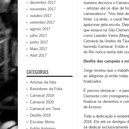
dezembro 2017
maneira decisiva o Carnava
– artistas até os dias de h
novembro 2017
carnavalesco. “Vou falar d
outubro 2017
fonte. Lá atrás, o casal N
setembro 2017
apaixonar pela escola. Dep
agosto 2017
que estava na São Clement
julho 2017
como Leandro Vieira (Mang
Carnaval da Unidos da Tiju
junho 2017
fazendo Carnaval. Então é
Maio 2017
do Rio nunca tenha tido sua
Abril 2017
Desfile das campeãs e m
Jorge revelou que o trabal
CATEGORIAS
as alegorias já estão toda
finalizados.
Artistas da folia
Bastidores da Folia
É preciso destacar – e pa
Carnaval 2019
Clemente com cronograma e
finalizar os desenhos e co
Carnaval 2020
de Acesso.
Carnaval em Tese
Desfile 2018
Toda a dedicação e empenh
2018. Ele até se desligou
Escolas Mirins
se dedicar exclusivamente 
Folião Anônimo