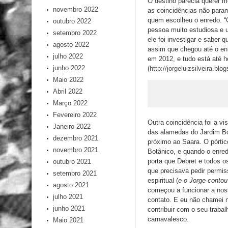
O destino parecia querer m
novembro 2022
as coincidências não param
quem escolheu o enredo. “
outubro 2022
pessoa muito estudiosa e 
setembro 2022
ele foi investigar e saber
agosto 2022
assim que chegou até o enr
julho 2022
em 2012, e tudo está até 
junho 2022
(
http://jorgeluizsilveira.blo
Maio 2022
Abril 2022
Março 2022
Fevereiro 2022
Outra coincidência foi a vi
Janeiro 2022
das alamedas do Jardim Bot
dezembro 2021
próximo ao Saara. O pórtic
novembro 2021
Botânico, e quando o enred
porta que Debret e todos os
outubro 2021
que precisava pedir permis
setembro 2021
espiritual (
e o Jorge contou
agosto 2021
começou a funcionar a noss
julho 2021
contato. E eu não chamei 
junho 2021
contribuir com o seu trabalh
carnavalesco.
Maio 2021