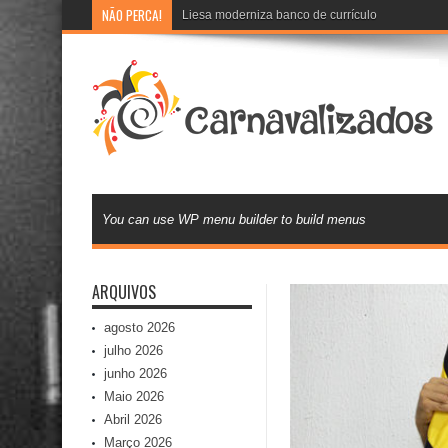
NÃO PERCA!
Liesa moderniza banco de currículos e inova na
You can use WP menu builder to build menus
ARQUIVOS
agosto 2026
julho 2026
junho 2026
Maio 2026
Abril 2026
Março 2026