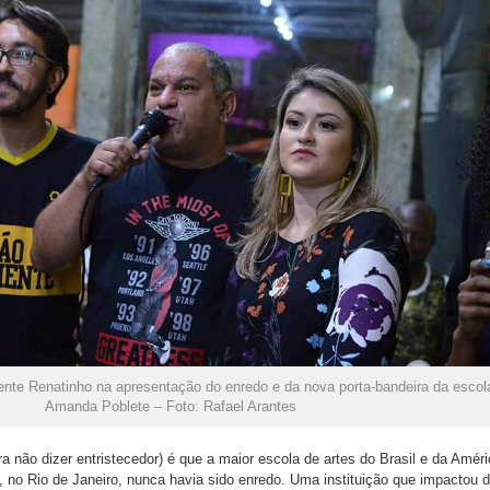
dente Renatinho na apresentação do enredo e da nova porta-bandeira da escol
Amanda Poblete – Foto: Rafael Arantes
a não dizer entristecedor) é que a maior escola de artes do Brasil e da Amér
 no Rio de Janeiro, nunca havia sido enredo. Uma instituição que impactou 