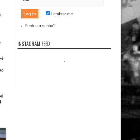
Lembrar-me
,
Perdeu a senha?
o
INSTAGRAM FEED
vê
ao
ei
i