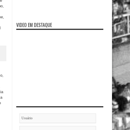
ue
ho,
me,
VIDEO EM DESTAQUE
l
io,
ia
sa
o