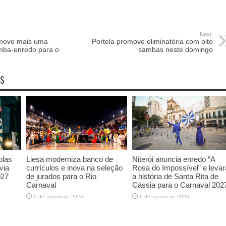
Next:
omove mais uma
Portela promove eliminatória com oito
amba-enredo para o
sambas neste domingo
OS
olas
Liesa moderniza banco de
Niterói anuncia enredo “A
via
currículos e inova na seleção
Rosa do Impossível” e levar
027
de jurados para o Rio
a história de Santa Rita de
Carnaval
Cássia para o Carnaval 202
6 de agosto de 2026
6 de agosto de 2026