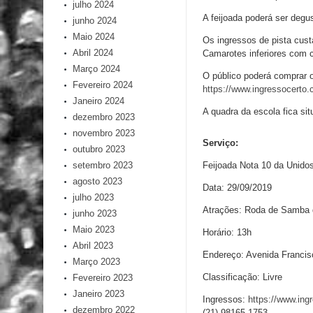
julho 2024
A feijoada poderá ser deg
junho 2024
Maio 2024
Os ingressos de pista cust
Abril 2024
Camarotes inferiores com 
Março 2024
O público poderá comprar o
Fevereiro 2024
https://www.ingressocerto.
Janeiro 2024
A quadra da escola fica si
dezembro 2023
novembro 2023
Serviço:
outubro 2023
Feijoada Nota 10 da Unido
setembro 2023
agosto 2023
Data: 29/09/2019
julho 2023
Atrações: Roda de Samba d
junho 2023
Maio 2023
Horário: 13h
Abril 2023
Endereço: Avenida Francisc
Março 2023
Classificação: Livre
Fevereiro 2023
Janeiro 2023
Ingressos:
https://www.ing
dezembro 2022
(21) 98165-1753.