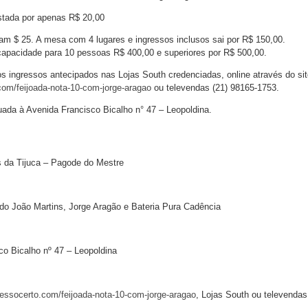
ustada por apenas R$ 20,00
am $ 25. A mesa com 4 lugares e ingressos inclusos sai por R$ 150,00.
capacidade para 10 pessoas R$ 400,00 e superiores por R$ 500,00.
s ingressos antecipados nas Lojas South credenciadas, online através do sit
com/feijoada-nota-10-com-jorge-aragao
ou televendas (21) 98165-1753.
tuada à Avenida Francisco Bicalho n° 47 – Leopoldina.
s da Tijuca – Pagode do Mestre
o João Martins, Jorge Aragão e Bateria Pura Cadência
o Bicalho nº 47 – Leopoldina
ressocerto.com/feijoada-nota-10-com-jorge-aragao
, Lojas South ou televendas