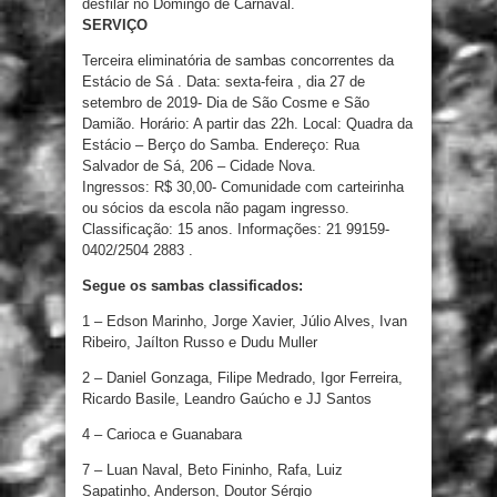
desfilar no Domingo de Carnaval.
SERVIÇO
Terceira eliminatória de sambas concorrentes da
Estácio de Sá . Data: sexta-feira , dia 27 de
setembro de 2019- Dia de São Cosme e São
Damião. Horário: A partir das 22h. Local: Quadra da
Estácio – Berço do Samba. Endereço: Rua
Salvador de Sá, 206 – Cidade Nova.
Ingressos: R$ 30,00- Comunidade com carteirinha
ou sócios da escola não pagam ingresso.
Classificação: 15 anos. Informações: 21 99159-
0402/2504 2883 .
Segue os sambas classificados:
1 – Edson Marinho, Jorge Xavier, Júlio Alves, Ivan
Ribeiro, Jaílton Russo e Dudu Muller
2 – Daniel Gonzaga, Filipe Medrado, Igor Ferreira,
Ricardo Basile, Leandro Gaúcho e JJ Santos
4 – Carioca e Guanabara
7 – Luan Naval, Beto Fininho, Rafa, Luiz
Sapatinho, Anderson, Doutor Sérgio