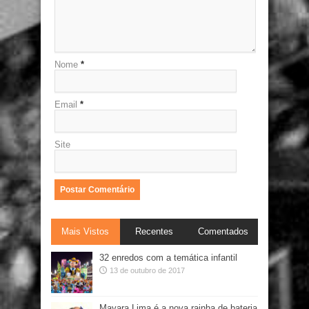
Nome
*
Email
*
Site
Mais Vistos
Recentes
Comentados
32 enredos com a temática infantil
13 de outubro de 2017
Mayara Lima é a nova rainha de bateria