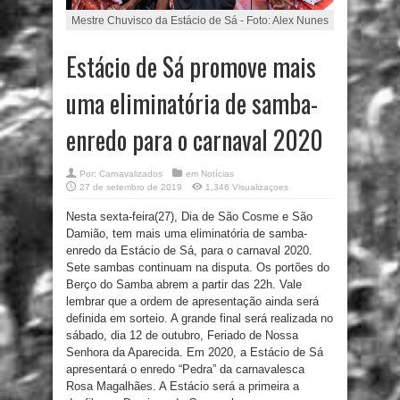
Mestre Chuvisco da Estácio de Sá - Foto: Alex Nunes
Estácio de Sá promove mais
uma eliminatória de samba-
enredo para o carnaval 2020
Por:
Carnavalizados
em
Notícias
27 de setembro de 2019
1,346 Visualizaçoes
Nesta sexta-feira(27), Dia de São Cosme e São
Damião, tem mais uma eliminatória de samba-
enredo da Estácio de Sá, para o carnaval 2020.
Sete sambas continuam na disputa. Os portões do
Berço do Samba abrem a partir das 22h. Vale
lembrar que a ordem de apresentação ainda será
definida em sorteio. A grande final será realizada no
sábado, dia 12 de outubro, Feriado de Nossa
Senhora da Aparecida. Em 2020, a Estácio de Sá
apresentará o enredo “Pedra” da carnavalesca
Rosa Magalhães. A Estácio será a primeira a