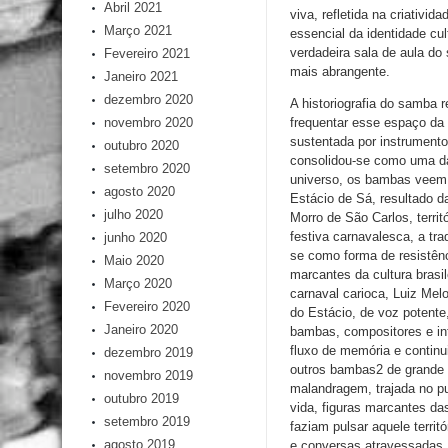
Abril 2021
viva, refletida na criativ
Março 2021
essencial da identidade cul
verdadeira sala de aula do
Fevereiro 2021
mais abrangente.
Janeiro 2021
dezembro 2020
A historiografia do samba 
frequentar esse espaço da 
novembro 2020
sustentada por instrumento
outubro 2020
consolidou-se como uma das
setembro 2020
universo, os bambas veem,
agosto 2020
Estácio de Sá, resultado d
julho 2020
Morro de São Carlos, territ
festiva carnavalesca, a tr
junho 2020
se como forma de resistênc
Maio 2020
marcantes da cultura brasil
Março 2020
carnaval carioca, Luiz Me
Fevereiro 2020
do Estácio, de voz potente
Janeiro 2020
bambas, compositores e in
fluxo de memória e contin
dezembro 2019
outros bambas2 de grande r
novembro 2019
malandragem, trajada no p
outubro 2019
vida, figuras marcantes das
setembro 2019
faziam pulsar aquele territ
agosto 2019
e conversas atravessadas,