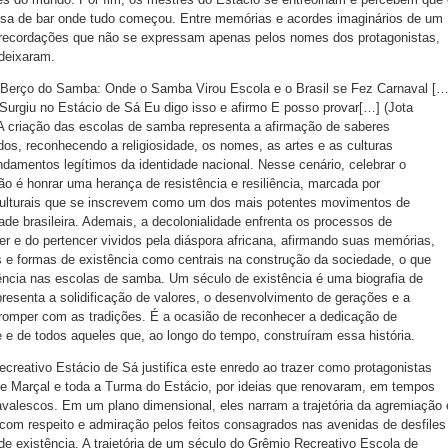
esa de bar onde tudo começou. Entre memórias e acordes imaginários de um
recordações que não se expressam apenas pelos nomes dos protagonistas,
deixaram.
do Berço do Samba: Onde o Samba Virou Escola e o Brasil se Fez Carnaval [
urgiu no Estácio de Sá Eu digo isso e afirmo E posso provar[…] (Jota
 A criação das escolas de samba representa a afirmação de saberes
dos, reconhecendo a religiosidade, os nomes, as artes e as culturas
amentos legítimos da identidade nacional. Nesse cenário, celebrar o
ão é honrar uma herança de resistência e resiliência, marcada por
culturais que se inscrevem como um dos mais potentes movimentos de
ade brasileira. Ademais, a decolonialidade enfrenta os processos de
r e do pertencer vividos pela diáspora africana, afirmando suas memórias,
ns e formas de existência como centrais na construção da sociedade, o que
ência nas escolas de samba. Um século de existência é uma biografia de
presenta a solidificação de valores, o desenvolvimento de gerações e a
romper com as tradições. É a ocasião de reconhecer a dedicação de
e de todos aqueles que, ao longo do tempo, construíram essa história.
creativo Estácio de Sá justifica este enredo ao trazer como protagonistas
 e Marçal e toda a Turma do Estácio, por ideias que renovaram, em tempos
navalescos. Em um plano dimensional, eles narram a trajetória da agremiação 
com respeito e admiração pelos feitos consagrados nas avenidas de desfiles
e existência. A trajetória de um século do Grêmio Recreativo Escola de