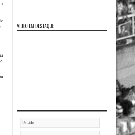
ro
io
VIDEO EM DESTAQUE
e
nas
ho
eu
e