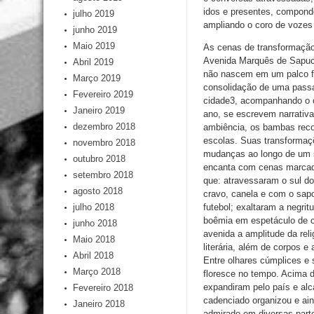
idos e presentes, compondo
julho 2019
ampliando o coro de vozes
junho 2019
Maio 2019
As cenas de transformação
Avenida Marquês de Sapuca
Abril 2019
não nascem em um palco fix
Março 2019
consolidação de uma passare
Fevereiro 2019
cidade3, acompanhando o c
Janeiro 2019
ano, se escrevem narrativa
dezembro 2018
ambiência, os bambas recon
escolas. Suas transformaçõ
novembro 2018
mudanças ao longo de um s
outubro 2018
encanta com cenas marcada
setembro 2018
que: atravessaram o sul do
agosto 2018
cravo, canela e com o sapo
futebol; exaltaram a negri
julho 2018
boêmia em espetáculo de c
junho 2018
avenida a amplitude da relig
Maio 2018
literária, além de corpos e
Abril 2018
Entre olhares cúmplices e
Março 2018
floresce no tempo. Acima d
expandiram pelo país e al
Fevereiro 2018
cadenciado organizou e ain
Janeiro 2018
admirado em diversas part