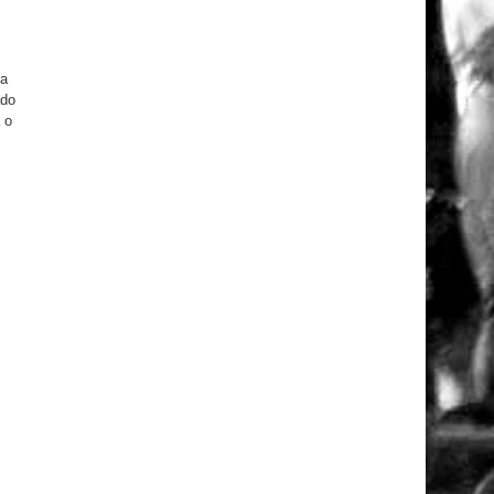
ia
ado
 o