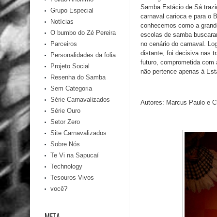
Samba Estácio de Sá trazi
Grupo Especial
carnaval carioca e para o 
Notícias
conhecemos como a grande 
O bumbo do Zé Pereira
escolas de samba buscaram 
no cenário do carnaval. L
Parceiros
distante, foi decisiva nas
Personalidades da folia
futuro, comprometida com a
Projeto Social
não pertence apenas à Est
Resenha do Samba
Sem Categoria
Série Carnavalizados
Autores:
Marcus Paulo e Cr
Série Ouro
Setor Zero
Site Carnavalizados
Sobre Nós
Te Vi na Sapucaí
Technology
Tesouros Vivos
você?
META