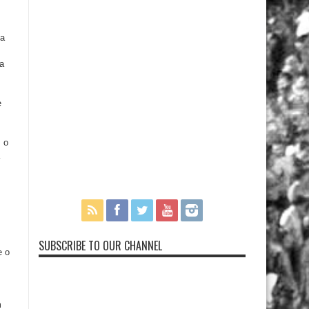
 a
na
e
, o
SUBSCRIBE TO OUR CHANNEL
e o
m