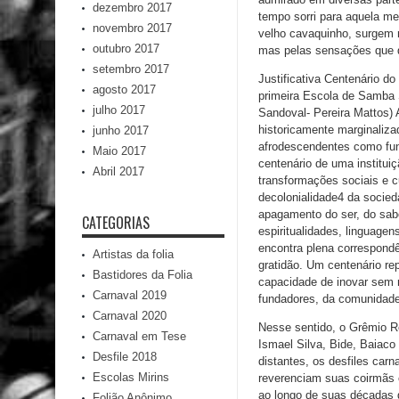
dezembro 2017
tempo sorri para aquela m
novembro 2017
velho cavaquinho, surgem 
outubro 2017
mas pelas sensações que 
setembro 2017
Justificativa Centenário 
agosto 2017
primeira Escola de Samba S
julho 2017
Sandoval- Pereira Mattos)
historicamente marginaliza
junho 2017
afrodescendentes como fund
Maio 2017
centenário de uma instituiç
Abril 2017
transformações sociais e 
decolonialidade4 da socied
apagamento do ser, do sabe
CATEGORIAS
espiritualidades, linguage
encontra plena correspond
Artistas da folia
gratidão. Um centenário re
Bastidores da Folia
capacidade de inovar sem 
Carnaval 2019
fundadores, da comunidade 
Carnaval 2020
Nesse sentido, o Grêmio Re
Carnaval em Tese
Ismael Silva, Bide, Baiaco
Desfile 2018
distantes, os desfiles car
Escolas Mirins
reverenciam suas coirmãs 
ao longo de suas décadas d
Folião Anônimo