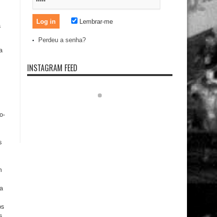
Lembrar-me
a
Perdeu a senha?
a
INSTAGRAM FEED
o-
s
m
a
os
s