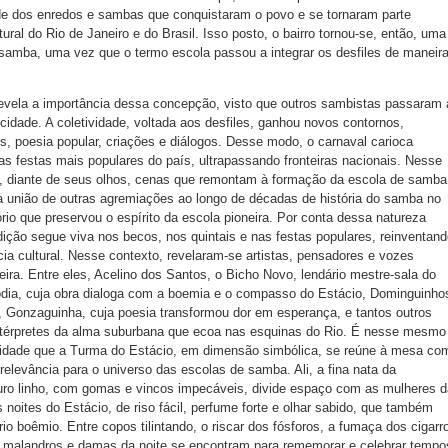
idade dos enredos e sambas que conquistaram o povo e se tornaram parte
tural do Rio de Janeiro e do Brasil. Isso posto, o bairro tornou-se, então, uma
 samba, uma vez que o termo escola passou a integrar os desfiles de maneir
revela a importância dessa concepção, visto que outros sambistas passaram 
cidade. A coletividade, voltada aos desfiles, ganhou novos contornos,
s, poesia popular, criações e diálogos. Desse modo, o carnaval carioca
 festas mais populares do país, ultrapassando fronteiras nacionais. Nesse
 diante de seus olhos, cenas que remontam à formação da escola de samba
a união de outras agremiações ao longo de décadas de história do samba no
ório que preservou o espírito da escola pioneira. Por conta dessa natureza
adição segue viva nos becos, nos quintais e nas festas populares, reinventand
ia cultural. Nesse contexto, revelaram-se artistas, pensadores e vozes
eira. Entre eles, Acelino dos Santos, o Bicho Novo, lendário mestre-sala do
lodia, cuja obra dialoga com a boemia e o compasso do Estácio, Dominguinho
, Gonzaguinha, cuja poesia transformou dor em esperança, e tantos outros
térpretes da alma suburbana que ecoa nas esquinas do Rio. É nesse mesmo
uidade que a Turma do Estácio, em dimensão simbólica, se reúne à mesa co
elevância para o universo das escolas de samba. Ali, a fina nata da
uro linho, com gomas e vincos impecáveis, divide espaço com as mulheres d
 noites do Estácio, de riso fácil, perfume forte e olhar sabido, que também
ório boêmio. Entre copos tilintando, o riscar dos fósforos, a fumaça dos cigarr
 malandros e damas da noite se encontram para rememorar e celebrar tempo