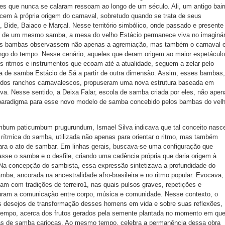
es que nunca se calaram ressoam ao longo de um século. Ali, um antigo bair
ncem à própria origem do carnaval, sobretudo quando se trata de seus
a, Bide, Baiaco e Marçal. Nesse território simbólico, onde passado e presente
 de um mesmo samba, a mesa do velho Estácio permanece viva no imaginár
os bambas observassem não apenas a agremiação, mas também o carnaval 
ngo do tempo. Nesse cenário, aqueles que deram origem ao maior espetáculo
os ritmos e instrumentos que ecoam até a atualidade, seguem a zelar pelo
a de samba Estácio de Sá a partir de outra dimensão. Assim, esses bambas,
 dos ranchos carnavalescos, propuseram uma nova estrutura baseada em
tiva. Nesse sentido, a Deixa Falar, escola de samba criada por eles, não ape
 paradigma para esse novo modelo de samba concebido pelos bambas do vel
mbum paticumbum prugurundum, Ismael Silva indicava que tal conceito nasc
 rítmica do samba, utilizada não apenas para orientar o ritmo, mas também
a o ato de sambar. Em linhas gerais, buscava-se uma configuração que
tasse o samba e o desfile, criando uma cadência própria que daria origem à
 Na concepção do sambista, essa expressão sintetizava a profundidade do
mba, ancorada na ancestralidade afro-brasileira e no ritmo popular. Evocava,
vam com tradições de terreiro1, nas quais pulsos graves, repetições e
uram a comunicação entre corpo, música e comunidade. Nesse contexto, o
s desejos de transformação desses homens em vida e sobre suas reflexões,
 tempo, acerca dos frutos gerados pela semente plantada no momento em qu
las de samba cariocas. Ao mesmo tempo, celebra a permanência dessa obra