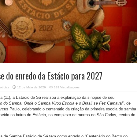
se do enredo da Estácio para 2027
otícias
12 de Maio de 2026
339 Visualizaçoes
ra (11), a Estácio de Sá realizou a explanação da sinopse de seu
ço do Samba: Onde o Samba Virou Escola e o Brasil se Fez Carnaval”,
de
rcus Paulo, celebrando o centenário da criação da primeira escola de samba
nascida no bairro do Estácio, no complexo de morros do São Carlos, centro do
a de Samba Estácio de Sá tem como enredo o “Centenário do Berço do