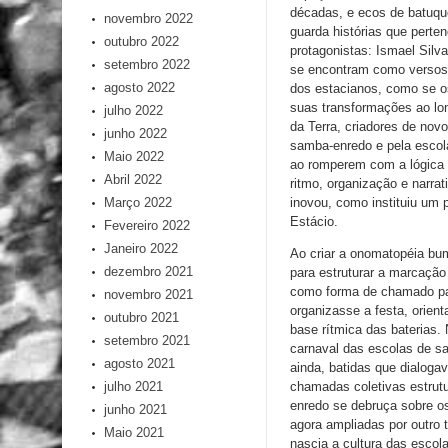
décadas, e ecos de batuqu
novembro 2022
guarda histórias que perte
outubro 2022
protagonistas: Ismael Silv
setembro 2022
se encontram como versos
agosto 2022
dos estacianos, como se 
suas transformações ao lo
julho 2022
da Terra, criadores de nov
junho 2022
samba-enredo e pela escol
Maio 2022
ao romperem com a lógica
Abril 2022
ritmo, organização e narra
inovou, como instituiu um
Março 2022
Estácio.
Fevereiro 2022
Janeiro 2022
Ao criar a onomatopéia bu
dezembro 2021
para estruturar a marcação
como forma de chamado par
novembro 2021
organizasse a festa, orien
outubro 2021
base rítmica das baterias.
setembro 2021
carnaval das escolas de sa
agosto 2021
ainda, batidas que dialoga
chamadas coletivas estrut
julho 2021
enredo se debruça sobre o
junho 2021
agora ampliadas por outro
Maio 2021
nascia a cultura das esco