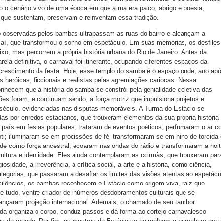
 o cenário vivo de uma época em que a rua era palco, abrigo e poesia,
 que sustentam, preservam e reinventam essa tradição.
 observadas pelos bambas ultrapassam as ruas do bairro e alcançam a
í, que transformou o sonho em espetáculo. Em suas memórias, os desfiles
o, mas percorrem a própria história urbana do Rio de Janeiro. Antes da
la definitiva, o carnaval foi itinerante, ocupando diferentes espaços da
rescimento da festa. Hoje, esse templo do samba é o espaço onde, ano ap
s heróicas, ficcionais e realistas pelas agremiações cariocas. Nessa
hecem que a história do samba se constrói pela genialidade coletiva das
es foram, e continuam sendo, a força motriz que impulsiona projetos e
éculo, evidenciadas nas disputas memoráveis. A Turma do Estácio se
s por enredos estacianos, que trouxeram elementos da sua própria história
 país em festas populares; trataram de eventos poéticos; perfumaram o ar c
ti; iluminaram-se em procissões de fé; transformaram-se em hino de torcida 
tude como força ancestral; ecoaram nas ondas do rádio e transformaram a noi
ultura e identidade. Eles ainda contemplaram as coirmãs, que trouxeram par
iosidade, a irreverência, a crítica social, a arte e a história, como ciência,
 alegorias, que passaram a desafiar os limites das visões atentas ao espetácu
 silêncios, os bambas reconhecem o Estácio como origem viva, raiz que
e tudo, ventre criador de inúmeros desdobramentos culturais que se
cançaram projeção internacional. Ademais, o chamado de seu tambor
da organiza o corpo, conduz passos e dá forma ao cortejo carnavalesco
es do mundo. Por fim, os mestres do Estácio se entreolham e percebem que 