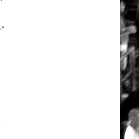
…]A
e