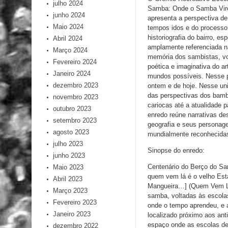
julho 2024
Samba: Onde o Samba Virou
junho 2024
apresenta a perspectiva d
Maio 2024
tempos idos e do processo 
historiografia do bairro, 
Abril 2024
amplamente referenciada na
Março 2024
memória dos sambistas, vol
Fevereiro 2024
poética e imaginativa do a
Janeiro 2024
mundos possíveis. Nesse p
dezembro 2023
ontem e de hoje. Nesse univ
das perspectivas dos bamb
novembro 2023
cariocas até a atualidade 
outubro 2023
enredo reúne narrativas d
setembro 2023
geografia e seus personage
agosto 2023
mundialmente reconhecida
julho 2023
Sinopse do enredo:
junho 2023
Centenário do Berço do Sa
Maio 2023
quem vem lá é o velho Est
Abril 2023
Mangueira…] (Quem Vem Lá 
Março 2023
samba, voltadas às escola
Fevereiro 2023
onde o tempo aprendeu, e a
Janeiro 2023
localizado próximo aos an
espaço onde as escolas de
dezembro 2022