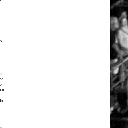
ós
om
de
te
a a
lo.
o