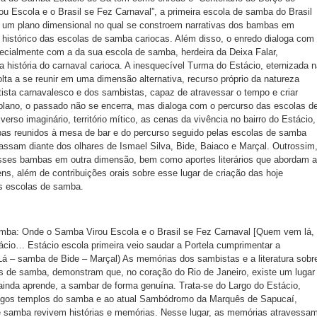
 Escola e o Brasil se Fez Carnaval”, a primeira escola de samba do Brasil
e um plano dimensional no qual se constroem narrativas dos bambas em
histórico das escolas de samba cariocas. Além disso, o enredo dialoga com
especialmente com a da sua escola de samba, herdeira da Deixa Falar,
 história do carnaval carioca. A inesquecível Turma do Estácio, eternizada 
ta a se reunir em uma dimensão alternativa, recurso próprio da natureza
rtista carnavalesco e dos sambistas, capaz de atravessar o tempo e criar
lano, o passado não se encerra, mas dialoga com o percurso das escolas d
erso imaginário, território mítico, as cenas da vivência no bairro do Estácio,
as reunidos à mesa de bar e do percurso seguido pelas escolas de samba
passam diante dos olhares de Ismael Silva, Bide, Baiaco e Marçal. Outrossim
esses bambas em outra dimensão, bem como aportes literários que abordam a
ns, além de contribuições orais sobre esse lugar de criação das hoje
s escolas de samba.
mba: Onde o Samba Virou Escola e o Brasil se Fez Carnaval [Quem vem lá,
ácio… Estácio escola primeira veio saudar a Portela cumprimentar a
– samba de Bide – Marçal) As memórias dos sambistas e a literatura sobr
s de samba, demonstram que, no coração do Rio de Janeiro, existe um lugar
inda aprende, a sambar de forma genuína. Trata-se do Largo do Estácio,
tigos templos do samba e ao atual Sambódromo da Marquês de Sapucaí,
 samba revivem histórias e memórias. Nesse lugar, as memórias atravessa