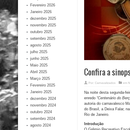
Fevereiro 2026
Janeiro 2026
dezembro 2025
novembro 2025
outubro 2025
setembro 2025
agosto 2025
julho 2025
junho 2025
Maio 2025
Confira a sinop
Abril 2025
Março 2025
Por:
Carnavalizados
em
N
Fevereiro 2025
Janeiro 2025
Na noite desta segunda-fei
enredo
“
Centenário do Ber
dezembro 2024
autoria do carnavalesco Ma
novembro 2024
do Brasil, a Deixa Falar, 
outubro 2024
Rio de Janeiro.
setembro 2024
Introdução
agosto 2024
O Grêmio Recreativo Escol