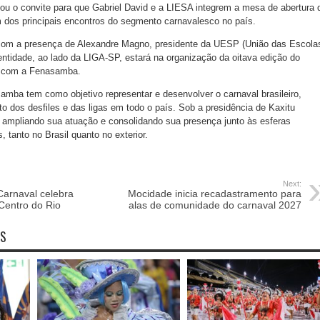
izou o convite para que Gabriel David e a LIESA integrem a mesa de abertura 
 dos principais encontros do segmento carnavalesco no país.
com a presença de Alexandre Magno, presidente da UESP (União das Escola
ntidade, ao lado da LIGA-SP, estará na organização da oitava edição do
com a Fenasamba.
mba tem como objetivo representar e desenvolver o carnaval brasileiro,
o dos desfiles e das ligas em todo o país. Sob a presidência de Kaxitu
mpliando sua atuação e consolidando sua presença junto às esferas
s, tanto no Brasil quanto no exterior.
Next:
 Carnaval celebra
Mocidade inicia recadastramento para
Centro do Rio
alas de comunidade do carnaval 2027
OS