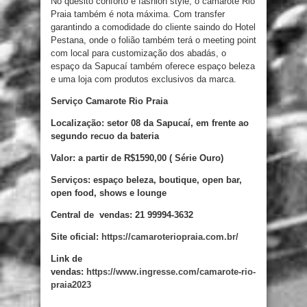
No quesito conforto e fashion style, o camarote Rio
Praia também é nota máxima. Com transfer
garantindo a comodidade do cliente saindo do Hotel
Pestana, onde o folião também terá o meeting point
com local para customização dos abadás, o
espaço da Sapucaí também oferece espaço beleza
e uma loja com produtos exclusivos da marca.
Serviço Camarote Rio Praia
Localização: setor 08 da Sapucaí, em frente ao
segundo recuo da bateria
Valor: a partir de R$1590,00 ( Série Ouro)
Serviços: espaço beleza, boutique, open bar,
open food, shows e lounge
Central de vendas: 21 99994-3632
Site oficial:
https://camaroteriopraia.com.br/
Link de
vendas:
https://www.ingresse.com/camarote-rio-
praia2023