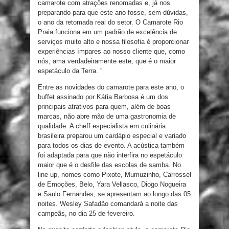
camarote com atrações renomadas e, já nos
preparando para que este ano fosse, sem dúvidas,
o ano da retomada real do setor. O Camarote Rio
Praia funciona em um padrão de excelência de
serviços muito alto e nossa filosofia é proporcionar
experiências ímpares ao nosso cliente que, como
nós, ama verdadeiramente este, que é o maior
espetáculo da Terra. ”
Entre as novidades do camarote para este ano, o
buffet assinado por Kátia Barbosa é um dos
principais atrativos para quem, além de boas
marcas, não abre mão de uma gastronomia de
qualidade. A cheff especialista em culinária
brasileira preparou um cardápio especial e variado
para todos os dias de evento. A acústica também
foi adaptada para que não interfira no espetáculo
maior que é o desfile das escolas de samba. No
line up, nomes como Pixote, Mumuzinho, Carrossel
de Emoções, Belo, Yara Vellasco, Diogo Nogueira
e Saulo Fernandes, se apresentam ao longo das 05
noites. Wesley Safadão comandará a noite das
campeãs, no dia 25 de fevereiro.