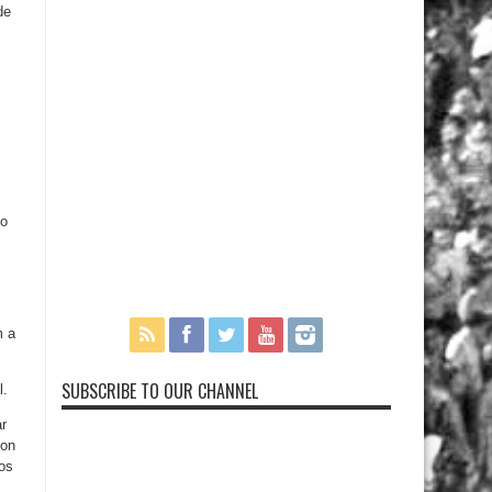
de
do
m a
SUBSCRIBE TO OUR CHANNEL
l.
ar
son
os