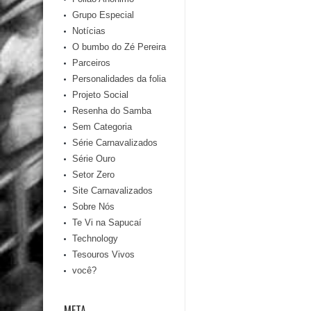
Grupo Especial
Notícias
O bumbo do Zé Pereira
Parceiros
Personalidades da folia
Projeto Social
Resenha do Samba
Sem Categoria
Série Carnavalizados
Série Ouro
Setor Zero
Site Carnavalizados
Sobre Nós
Te Vi na Sapucaí
Technology
Tesouros Vivos
você?
META