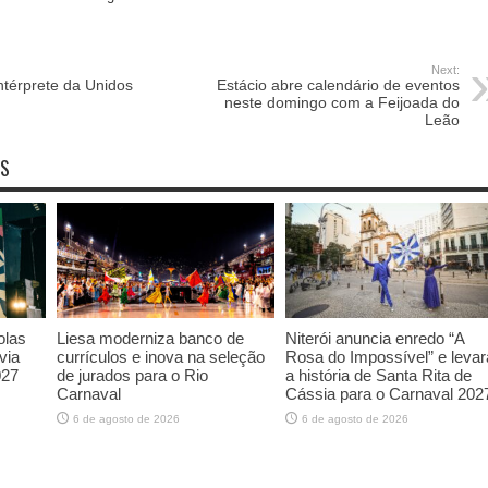
Next:
ntérprete da Unidos
Estácio abre calendário de eventos
neste domingo com a Feijoada do
Leão
OS
olas
Liesa moderniza banco de
Niterói anuncia enredo “A
via
currículos e inova na seleção
Rosa do Impossível” e levar
027
de jurados para o Rio
a história de Santa Rita de
Carnaval
Cássia para o Carnaval 202
6 de agosto de 2026
6 de agosto de 2026