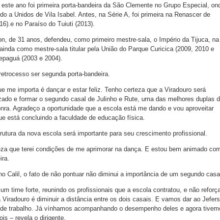
este ano foi primeira porta-bandeira da São Clemente no Grupo Especial, on
o a Unidos de Vila Isabel. Antes, na Série A, foi primeira na Renascer de
6).e no Paraíso do Tuiuti (2013).
on, de 31 anos, defendeu, como primeiro mestre-sala, o Império da Tijuca, na
ainda como mestre-sala titular pela União do Parque Curicica (2009, 2010 e
epaguá (2003 e 2004).
trocesso ser segunda porta-bandeira.
e me importa é dançar e estar feliz. Tenho certeza que a Viradouro será
zado e formar o segundo casal de Julinho e Rute, uma das melhores duplas 
nra. Agradeço a oportunidade que a escola está me dando e vou aproveitar
ue está concluindo a faculdade de educação física.
trutura da nova escola será importante para seu crescimento profissional.
teza que terei condições de me aprimorar na dança. E estou bem animado co
ira.
ho Calil, o fato de não pontuar não diminui a importância de um segundo casa
m time forte, reunindo os profissionais que a escola contratou, e não reforç
 Viradouro é diminuir a distância entre os dois casais. E vamos dar ao Jefer
 de trabalho. Já vínhamos acompanhando o desempenho deles e agora tivem
is – revela o dirigente.