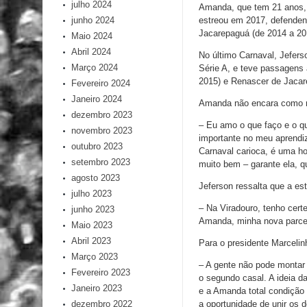
julho 2024
Amanda, que tem 21 anos, 
estreou em 2017, defendend
junho 2024
Jacarepaguá (de 2014 a 201
Maio 2024
Abril 2024
No último Carnaval, Jefers
Março 2024
Série A, e teve passagens 
2015) e Renascer de Jacar
Fevereiro 2024
Janeiro 2024
Amanda não encara como re
dezembro 2023
– Eu amo o que faço e o qu
novembro 2023
importante no meu aprendi
outubro 2023
Carnaval carioca, é uma ho
setembro 2023
muito bem – garante ela, q
agosto 2023
Jeferson ressalta que a es
julho 2023
– Na Viradouro, tenho cer
junho 2023
Amanda, minha nova parce
Maio 2023
Abril 2023
Para o presidente Marcelin
Março 2023
– A gente não pode montar u
Fevereiro 2023
o segundo casal. A ideia da
Janeiro 2023
e a Amanda total condição
a oportunidade de unir os do
dezembro 2022