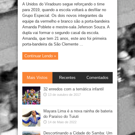
A Unidos do Viradouro segue reforçando o time
para 2019, quando a escola voltará a desfilar no
Grupo Especial. Os dois novos integrantes da
equipe da vermelho e branco são a porta-bandeira
Amanda Poblete e mestre-sala Jeferson Souza. A
dupla vai formar o segundo casal da escola.
Amanda, que tem 21 anos, este ano foi primeira
porta-bandeira da São Clemente ...
Continuar Lendo »
Mais Vistos
Recentes
Comentados
32 enredos com a temática infantil
13 de outubro de 2017
Mayara Lima é a nova rainha de bateria
do Paraíso do Tuiuti
14 de Maio de 2022
Descortinando a Cidade do Samba: Um