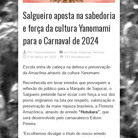
Salgueiro aposta na sabedoria
e força da cultura Yanomami
para o Carnaval de 2024
Por:
Carnavalizados
em
Grupo Especial
,
Notícias
5 de Março de 2023
733 Visualizaçoes
Escola entra de cabeça na defesa e preservação
da Amazônia através da cultura Yanomami
Reconhecida em levar enredos que provoquem a
reflexão do público para a Marquês de Sapucaí, o
Salgueiro pretende fazer ecoar com força a voz dos
povos originários na luta por respeito, valorização e
preservação da maior riqueza brasileira, a Floresta
Amazônica, através do enredo
“Hutukara”
, que
será desenvolvido pelo carnavalesco Edson
Pereira.
“Escolhemos divulgar o título do nosso enredo