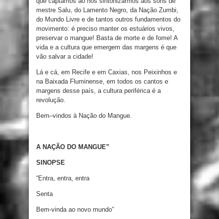
que captamos
ao
nos sintonizarmos
aos sons de
mestre
Salu
,
do
Lamento Negro
,
da Nação Zumbi
,
do Mundo
Livre
e
de
tantos
outros
fundamentos do
movimento
:
é
preciso
manter
os
estuários
vivos
,
preservar
o
mangue
!
Basta
de
morte
e
de fome! A
vida
e
a
cultura
que
emergem das margens
é
que
vão
salvar
a
cidade
!
Lá
e
cá
,
em Recife
e
em
Caxias
,
nos
Peixinhos
e
na Baixada Fluminense
,
em
todos
os cantos
e
margens
desse
país
,
a cultura periférica
é
a
revolução
.
Bem
–
vindos à Nação
do
Mangue.
A NAÇÃO DO MANGUE”
SINOPSE
“
Entra
,
entra
,
entra
Senta
Bem-vinda ao
novo mundo
”