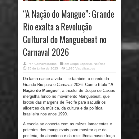
“A Nação do Mangue”: Grande
Rio exalta a Revolução
Cultural do Manguebeat no
Carnaval 2026
Por:
Carnavalizados
em
Grupo Especial
,
Notícias
25 de junho de 2025
1,976 Visualizaçoes
Da lama nasce a vida — e também o enredo da
Grande Rio para o Carnaval 2026. Com o título
“A
Nação do Mangue”
, a tricolor de Duque de Caxias
mergulha fundo no movimento Manguebeat, que
brotou das margens de Recife para sacudir os
alicerces da música, da cultura e da política
brasileira nos anos 1990.
A escola se conecta com as raízes lamacentas e
potentes dos manguezais para mostrar que da
periferia, do abandono e da resistência nasce força