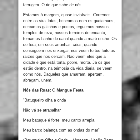
ferrugem.
O
rio que
sabe
de nós.
Estamos
à
margem
,
quase
invisíveis
.
Corremos
entre
os
vira
–
latas
,
brincamos com
os
guaiamuns,
cercamos
galinhas
e
porcos
,
erguemos
nossos
templos
de
reza
,
nossos terreiros
de
encanto
,
tomamos banho
de
canal quando a
maré
enche
.
Os
de
fora
,
em
seus arranhas
–
céus
,
quando
conseguem
nos
enxergar
,
nos
veem
tortos
feito
as
raízes
que
nos
cercam
.
Não
veem
eles
que
a
cidade
é
que
está
torta
,
pobre
,
morta
.
Já
os
que
estão
dentro
,
na teimosia
da vida diária,
se
veem
como
nós
.
Daqueles
que amarram
,
apertam
,
abraçam, unem.
Nós das Ruas:
O
Mangue Festa
“
Batuqueiro
olha a
onda
Não
vá
se
atrapalhar
Meu batuque
é
forte
,
meu
canto
arrepia
Meu
barco
balança
com
as
ondas
do
mar
”