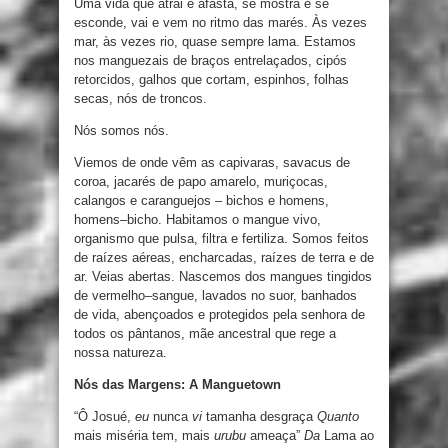
Uma vida
que atrai
e
afasta
,
se mostra
e
se
esconde
,
vai
e
vem no ritmo das marés
.
Às
vezes
mar
,
às
vezes
rio
,
quase
sempre
lama
.
Estamos
nos manguezais de
braços
entrelaçados,
cipós
retorcidos
, galhos que cortam, espinhos, folhas
secas
,
nós
de troncos
.
Nós somos nós
.
Viemos
de
onde vêm
as
capivaras
,
savacus
de
coroa
,
jacarés
de
papo
amarelo, muriçocas,
calangos
e
caranguejos
–
bichos
e
homens
,
homens
–
bicho
.
Habitamos
o
mangue
vivo
,
organismo que pulsa
,
filtra
e
fertiliza
.
Somos
feitos
de
raízes
aéreas
,
encharcadas
,
raízes de terra
e
de
ar
.
Veias abertas
.
Nascemos dos mangues tingidos
de vermelho
–
sangue
,
lavados no suor, banhados
de
vida,
abençoados
e
protegidos pela senhora de
todos
os
pântanos,
mãe ancestral
que
rege
a
nossa
natureza.
Nós das Margens: A Manguetown
“
Ô
Josué
,
eu
nunca
vi
tamanha
desgraça
Quanto
mais
miséria
tem
,
mais
urubu
ameaça
”
Da
Lama
ao