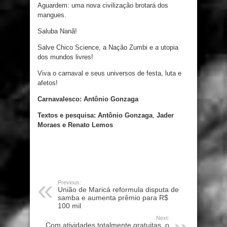
Aguardem: uma
nova
civilização
brotará
dos
mangues
.
Saluba Nanã
!
Salve Chico
Science
,
a
Nação
Zumbi
e
a
utopia
dos
mundos
livres
!
Viva o carnaval
e
seus universos de
festa
,
luta
e
afetos
!
Carnavalesco: Antônio Gonzaga
Textos e pesquisa: Antônio Gonzaga
,
Jader
Moraes e Renato Lemos
Previous:
União de Maricá reformula disputa de
samba e aumenta prêmio para R$
100 mil
Next:
Com atividades totalmente gratuitas, o