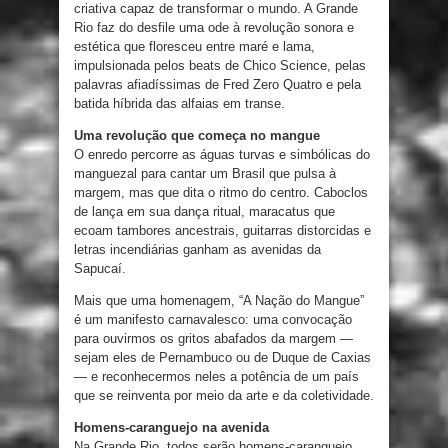
criativa capaz de transformar o mundo. A Grande
Rio faz do desfile uma ode à revolução sonora e
estética que floresceu entre maré e lama,
impulsionada pelos beats de Chico Science, pelas
palavras afiadíssimas de Fred Zero Quatro e pela
batida híbrida das alfaias em transe.
Uma revolução que começa no mangue
O enredo percorre as águas turvas e simbólicas do
manguezal para cantar um Brasil que pulsa à
margem, mas que dita o ritmo do centro. Caboclos
de lança em sua dança ritual, maracatus que
ecoam tambores ancestrais, guitarras distorcidas e
letras incendiárias ganham as avenidas da
Sapucaí.
Mais que uma homenagem, “A Nação do Mangue”
é um manifesto carnavalesco: uma convocação
para ouvirmos os gritos abafados da margem —
sejam eles de Pernambuco ou de Duque de Caxias
— e reconhecermos neles a potência de um país
que se reinventa por meio da arte e da coletividade.
Homens-caranguejo na avenida
Na Grande Rio, todos serão homens-caranguejo,