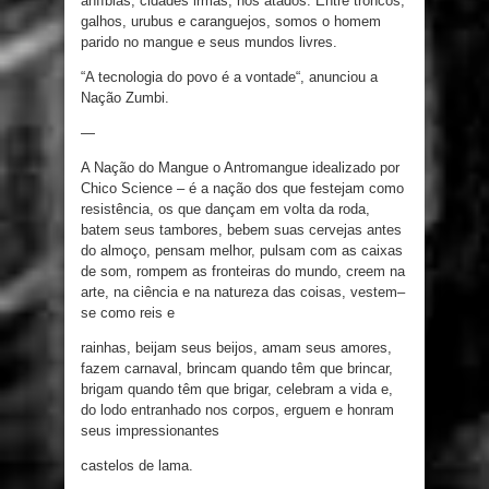
anfíbias
,
cidades irmãs
,
nós atados
.
Entre
troncos
,
galhos
,
urubus
e
caranguejos
,
somos
o
homem
parido no
mangue
e
seus mundos livres
.
“
A tecnologia do povo
é
a vontade
“
,
anunciou a
Nação Zumbi
.
—
A Nação
do
Mangue
o
Antromangue idealizado
por
Chico
Science
–
é a
nação
dos
que
festejam
como
resistência
,
os
que dançam em
volta da
roda
,
batem
seus
tambores
,
bebem
suas
cervejas antes
do
almoço
, pensam melhor
,
pulsam
com
as
caixas
de som
,
rompem
as
fronteiras
do mundo
,
creem na
arte
,
na ciência
e
na
natureza
das coisas
,
vestem
–
se
como reis
e
rainhas, beijam
seus
beijos
, amam
seus
amores
,
fazem carnaval, brincam quando
têm
que
brincar
,
brigam quando
têm
que brigar
,
celebram
a
vida
e
,
do lodo entranhado nos
corpos
,
erguem
e
honram
seus
impressionantes
castelos de lama
.