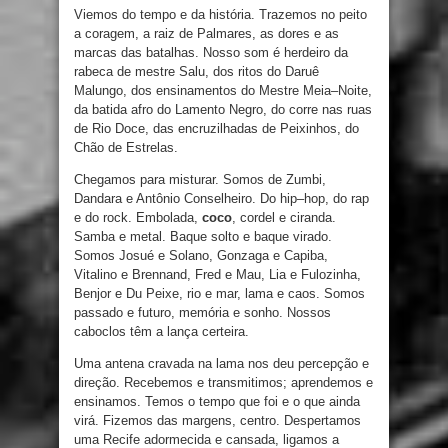
Viemos do tempo
e
da história
.
Trazemos
no
peito
a
coragem
,
a raiz de
Palmares
,
as dores
e
as
marcas das batalhas
.
Nosso som é herdeiro da
rabeca
de mestre Salu
,
dos
ritos
do Daruê
Malungo
,
dos ensinamentos do Mestre Meia
–
Noite
,
da
batida afro
do
Lamento
Negro
,
do corre
nas
ruas
de Rio
Doce
,
das encruzilhadas de Peixinhos
,
do
Chão de Estrelas
.
Chegamos para misturar. Somos de Zumbi,
Dandara e Antônio Conselheiro. Do hip
–
hop
,
do rap
e
do rock
.
Embolada
,
coco
,
cordel e ciranda
.
Samba e
metal. Baque solto
e
baque virado
.
Somos Josué
e
Solano
,
Gonzaga
e
Capiba
,
Vitalino
e
Brennand
,
Fred e Mau
,
Lia e Fulozinha
,
Benjor e Du Peixe
,
rio e mar
,
lama e caos
.
Somos
passado e futuro
,
memória e sonho
.
Nossos
caboclos têm
a lança certeira
.
Uma antena cravada na lama nos deu percepção
e
direção. Recebemos
e
transmitimos; aprendemos
e
ensinamos
.
Temos o tempo que foi
e
o
que ainda
virá
.
Fizemos das margens
,
centro
.
Despertamos
uma Recife
adormecida
e
cansada
,
ligamos a