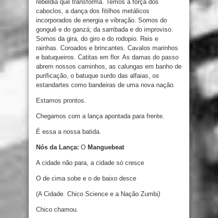
rebeldia
que transforma
.
Temos
a força
dos
caboclos
,
a
dança
dos
fitilhos
metálicos
incorporados de
energia
e
vibração
.
Somos do
gonguê
e
do
ganzá;
da
sambada
e
do
improviso
.
Somos da gira
,
do
giro
e
do
rodopio
.
Reis
e
rainhas
.
Coroados
e
brincantes
.
Cavalos
marinhos
e
batuqueiros
.
Catitas em flor
.
As
damas do passo
abrem nossos caminhos
,
as
calungas em banho
de
purificação
,
o
batuque
surdo
das
alfaias
,
os
estandartes
como
bandeiras
de
uma
nova
nação
.
Estamos prontos.
Chegamos
com
a
lança apontada para frente.
É
essa
a
nossa
batida
.
Nós da Lança:
O
Manguebeat
A
cidade
não
para
, a
cidade
só
cresce
O
de
cima
sobe
e
o
de
baixo
desce
(
A
Cidade
.
Chico
Science
e
a Nação
Zumbi
)
Chico chamou
.