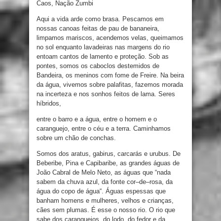
Caos
,
Nação
Zumbi
Aqui a vida arde
como
brasa
.
Pescamos
em
nossas
canoas feitas
de
pau de
bananeira
,
limpamos
mariscos
,
acendemos
velas
,
queimamos
no
sol
enquanto lavadeiras nas margens do rio
entoam cantos de lamento
e
proteção
.
Sob
as
pontes
,
somos
os
caboclos
destemidos
de
Bandeira
,
os
meninos
com
fome
de
Freire
.
Na beira
da água
,
vivemos sobre
palafitas
,
fazemos morada
na incerteza
e
nos sonhos feitos de lama
.
Seres
híbridos
,
entre
o
barro
e
a água
,
entre
o
homem
e
o
caranguejo
,
entre
o
céu
e
a terra
.
Caminhamos
sobre um chão
de
conchas
.
Somos
dos
aratus
,
gabirus
,
carcarás
e
urubus
.
De
Beberibe
,
Pina
e
Capibaribe
,
as grandes águas
de
João
Cabral
de
Melo
Neto
,
as águas que
“
nada
sabem da chuva azul
,
da fonte cor
–
de
–
rosa
,
da
água do copo de água
“
.
Águas espessas que
banham homens
e
mulheres
,
velhos
e
crianças
,
cães
sem
plumas
.
É
esse
o
nosso
rio
.
O
rio
que
sabe
dos
caranguejos
,
do lodo
,
do
fedor
e da