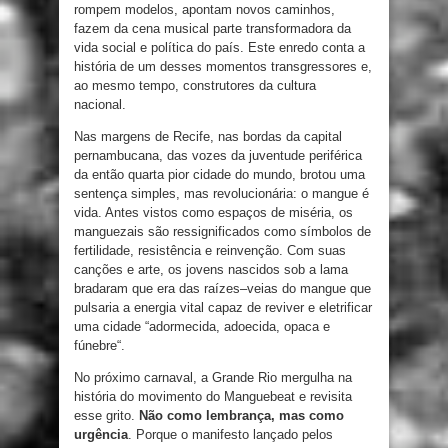
rompem
modelos
,
apontam
novos
caminhos
,
fazem
da cena musical parte transformadora da
vida social
e
política do país
.
Este enredo conta a
história
de
um
desses
momentos
transgressores
e
,
ao
mesmo
tempo
,
construtores da cultura
nacional
.
Nas
margens de Recife
,
nas
bordas
da
capital
pernambucana
,
das
vozes
da juventude periférica
da
então
quarta pior
cidade
do mundo
,
brotou uma
sentença simples,
mas
revolucionária
:
o
mangue
é
vida.
Antes vistos
como
espaços
de
miséria
,
os
manguezais
são
ressignificados
como símbolos
de
fertilidade,
resistência
e
reinvenção
.
Com
suas
canções
e arte
,
os
jovens
nascidos sob a lama
bradaram que era das raízes
–
veias
do
mangue que
pulsaria a energia vital
capaz
de
reviver
e
eletrificar
uma
cidade
“
adormecida
,
adoecida
,
opaca e
fúnebre
“
.
No
próximo carnaval
,
a Grande Rio
mergulha
na
história
do
movimento
do
Manguebeat
e
revisita
esse grito.
Não como lembrança, mas como
urgência
. Porque o manifesto lançado pelos