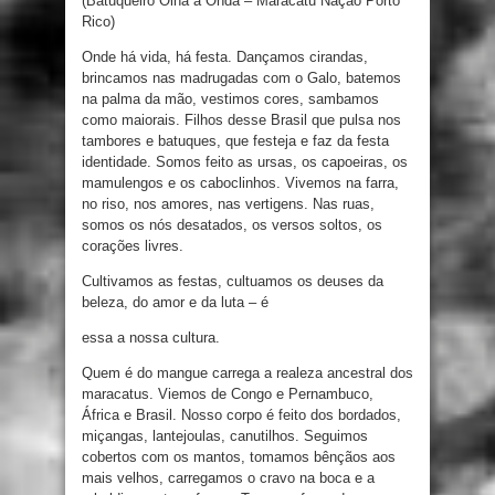
(
Batuqueiro
Olha
a
Onda
–
Maracatu
Nação
Porto
Rico
)
Onde há vida, há
festa
. Dançamos cirandas,
brincamos nas madrugadas com
o
Galo
,
batemos
na palma da mão
,
vestimos
cores
,
sambamos
como
maiorais
.
Filhos desse Brasil que pulsa
nos
tambores
e
batuques, que festeja
e faz da
festa
identidade
.
Somos feito
as
ursas
,
os capoeiras
,
os
mamulengos
e
os
caboclinhos
.
Vivemos na farra
,
no riso
,
nos amores
,
nas vertigens
.
Nas
ruas
,
somos
os
nós desatados
,
os
versos
soltos
,
os
corações
livres
.
Cultivamos as
festas
,
cultuamos
os
deuses
da
beleza
,
do
amor
e
da luta
–
é
essa a nossa cultura
.
Quem
é
do mangue carrega a realeza ancestral
dos
maracatus
.
Viemos de
Congo
e
Pernambuco
,
África
e
Brasil
.
Nosso
corpo é feito
dos
bordados
,
miçangas, lantejoulas, canutilhos. Seguimos
cobertos com
os
mantos,
tomamos
bênçãos
aos
mais velhos
,
carregamos
o
cravo
na
boca
e
a