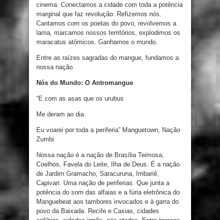
cinema. Conectamos a cidade com toda a potência
marginal que faz revolução. Refizemos nós.
Cantamos com
os
poetas do povo
,
revolvemos a
lama
,
marcamos nossos territórios
,
explodimos
os
maracatus
atômicos
.
Ganhamos
o
mundo
.
Entre as raízes sagradas do mangue, fundamos a
nossa nação.
Nós do Mundo: O Antromangue
“
E
com
as
asas que os urubus
Me
deram
ao dia
Eu
voarei
por toda
a
periferia
”
Manguetown, Nação
Zumbi
Nossa
nação
é
a
nação
de Brasília
Teimosa
,
Coelhos
, Favela
do
Leite
, Ilha
de
Deus
.
É
a
nação
de
Jardim
Gramacho
,
Saracuruna
,
Imbariê
,
Capivari
.
Uma
nação
de
periferias
.
Que
junta
a
potência
do som
das
alfaias
e
a
fúria eletrônica
do
Manguebeat
aos
tambores
invocados
e
à
garra
do
povo
da
Baixada
.
Recife
e
Caxias
,
cidades