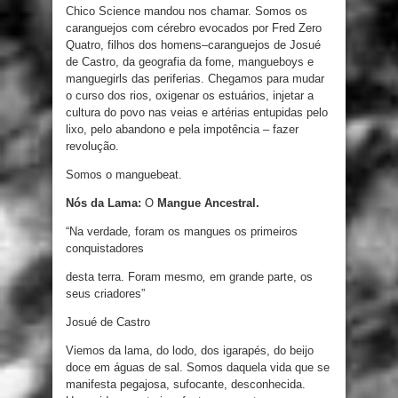
Chico Science mandou nos chamar
.
Somos
os
caranguejos com cérebro
evocados
por Fred
Zero
Quatro
,
filhos
dos
homens
–
caranguejos
de
Josué
de Castro
,
da geografia da
fome
,
mangueboys
e
manguegirls das periferias
.
Chegamos para mudar
o
curso
dos
rios
,
oxigenar
os
estuários
,
injetar
a
cultura do
povo
nas
veias
e
artérias
entupidas
pelo
lixo
,
pelo abandono
e
pela
impotência
–
fazer
revolução
.
Somos o manguebeat.
Nós da Lama:
O
Mangue Ancestral.
“
Na
verdade
,
foram
os
mangues
os
primeiros
conquistadores
desta
terra
.
Foram
mesmo
,
em
grande
parte
,
os
seus
criadores
”
Josué
de
Castro
Viemos
da
lama
,
do
lodo
,
dos
igarapés
,
do
beijo
doce
em águas
de
sal
.
Somos
daquela vida que
se
manifesta pegajosa
,
sufocante
,
desconhecida
.