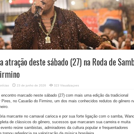
a atração deste sábado (27) na Roda de Sam
Firmino
otícias
23 de junho de 2026
323 Visualizaçoes
ncontro marcado neste sábado (27) com mais uma edição da tradicional
ires, no Casarão do Firmino, um dos mais conhecidos redutos do gênero n
neiro.
ória marcante no carnaval carioca e por sua forte ligação com o samba, Wan
pleta de clássicos do gênero, sucessos que marcaram sua carreira e muita
 evento reúne sambistas, admiradores da cultura popular e frequentadores
 tornou referência na valorização da música brasileira.