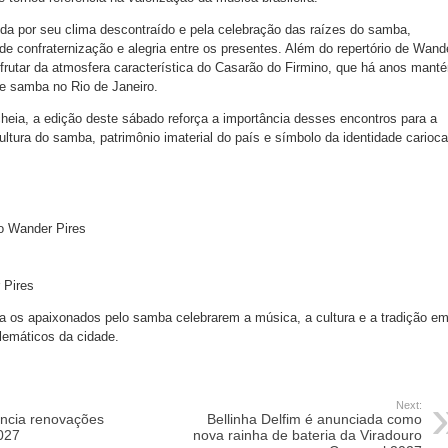
da por seu clima descontraído e pela celebração das raízes do samba,
 confraternização e alegria entre os presentes. Além do repertório de Wand
sfrutar da atmosfera característica do Casarão do Firmino, que há anos mant
de samba no Rio de Janeiro.
eia, a edição deste sábado reforça a importância desses encontros para a
ultura do samba, patrimônio imaterial do país e símbolo da identidade carioca
 Wander Pires
 Pires
a os apaixonados pelo samba celebrarem a música, a cultura e a tradição e
emáticos da cidade.
Next:
ncia renovações
Bellinha Delfim é anunciada como
027
nova rainha de bateria da Viradouro