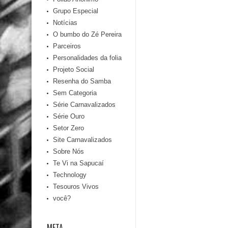
Grupo Especial
Notícias
O bumbo do Zé Pereira
Parceiros
Personalidades da folia
Projeto Social
Resenha do Samba
Sem Categoria
Série Carnavalizados
Série Ouro
Setor Zero
Site Carnavalizados
Sobre Nós
Te Vi na Sapucaí
Technology
Tesouros Vivos
você?
META