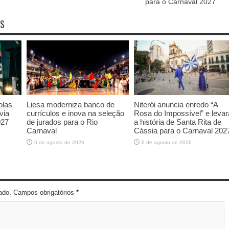
para o Carnaval 2027
OS
olas
Liesa moderniza banco de
Niterói anuncia enredo “A
via
currículos e inova na seleção
Rosa do Impossível” e levar
027
de jurados para o Rio
a história de Santa Rita de
Carnaval
Cássia para o Carnaval 202
6 de agosto de 2026
6 de agosto de 2026
cado. Campos obrigatórios
*