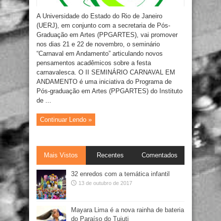
A Universidade do Estado do Rio de Janeiro
(UERJ), em conjunto com a secretaria de Pós-
Graduação em Artes (PPGARTES), vai promover
nos dias 21 e 22 de novembro, o seminário
“Carnaval em Andamento” articulando novos
pensamentos acadêmicos sobre a festa
carnavalesca. O II SEMINÁRIO CARNAVAL EM
ANDAMENTO é uma iniciativa do Programa de
Pós-graduação em Artes (PPGARTES) do Instituto
de ...
Continuar Lendo »
Mais Vistos
Recentes
Comentados
32 enredos com a temática infantil
13 de outubro de 2017
Mayara Lima é a nova rainha de bateria
do Paraíso do Tuiuti