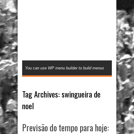
You can use WP menu builder to build menus
Tag Archives:
swingueira de
noel
Previsão do tempo para hoje: