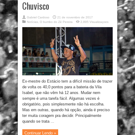
Chuvisco
Gabriel Cardoso
21 de novembro de 2017
Notícias
,
O bumbo do Zé Pereira
2,895 Visualizaçoes
Ex-mestre do Estácio tem a difícil missão de trazer
de volta os 40,0 pontos para a bateria da Vila
Isabel, que não vêm há 12 anos. Mudar nem
sempre é uma tarefa fácil. Algumas vezes é
obrigatório, pois simplesmente não há escolha.
Mas em outras, quando há opção, ainda é preciso
ter muita coragem pra decidir. Principalmente
quando se trata ...
Continuar Lendo »