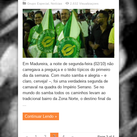
Grupo Especial
,
Notícias
2,632 Visualizaçoes
Em Madureira, a noite de segunda-feira (02/10) não
carregava a preguiça e o tédio típicos do primeiro
dia da semana. Com muito samba e alegria – e
claro, cerveja! –, foi uma verdadeira segunda de
carnaval na quadra do Império Serrano. Se no
mundo do samba todos os caminhos levam ao
tradicional bairro da Zona Norte, o destino final da
...
Continuar Lendo »
3
«
1
2
4
»
Page 3 of 4