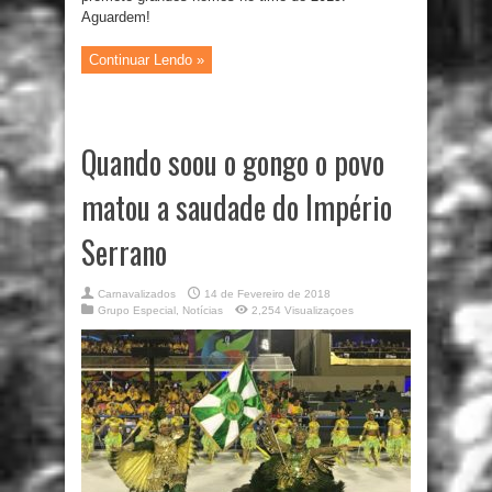
Aguardem!
Continuar Lendo »
Quando soou o gongo o povo
matou a saudade do Império
Serrano
Carnavalizados
14 de Fevereiro de 2018
Grupo Especial
,
Notícias
2,254 Visualizaçoes