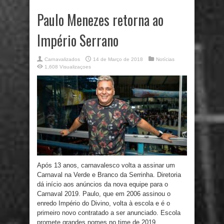
Paulo Menezes retorna ao
Império Serrano
Carnavalizados
14 de Março de 2018
Notícias
1,608 Visualizaçoes
Após 13 anos, carnavalesco volta a assinar um
Carnaval na Verde e Branco da Serrinha. Diretoria
dá início aos anúncios da nova equipe para o
Carnaval 2019. Paulo, que em 2006 assinou o
enredo Império do Divino, volta à escola e é o
primeiro novo contratado a ser anunciado. Escola
promete grandes nomes no time de 2019.