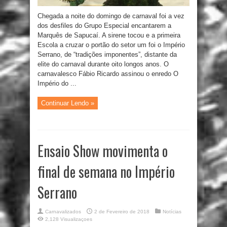
Chegada a noite do domingo de carnaval foi a vez
dos desfiles do Grupo Especial encantarem a
Marquês de Sapucaí. A sirene tocou e a primeira
Escola a cruzar o portão do setor um foi o Império
Serrano, de “tradições imponentes”, distante da
elite do carnaval durante oito longos anos. O
carnavalesco Fábio Ricardo assinou o enredo O
Império do ...
Continuar Lendo »
Ensaio Show movimenta o
final de semana no Império
Serrano
Carnavalizados
2 de Fevereiro de 2018
Notícias
2,128 Visualizaçoes