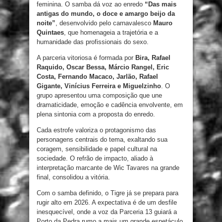
feminina. O samba dá voz ao enredo
“Das mais
antigas do mundo, o doce e amargo beijo da
noite”
, desenvolvido pelo carnavalesco
Mauro
Quintaes
, que homenageia a trajetória e a
humanidade das profissionais do sexo.
A parceria vitoriosa é formada por
Bira, Rafael
Raquido, Oscar Bessa, Márcio Rangel, Eric
Costa, Fernando Macaco, Jarlão, Rafael
Gigante, Vinícius Ferreira e Miguelzinho
. O
grupo apresentou uma composição que une
dramaticidade, emoção e cadência envolvente, em
plena sintonia com a proposta do enredo.
Cada estrofe valoriza o protagonismo das
personagens centrais do tema, exaltando sua
coragem, sensibilidade e papel cultural na
sociedade. O refrão de impacto, aliado à
interpretação marcante de Wic Tavares na grande
final, consolidou a vitória.
Com o samba definido, o Tigre já se prepara para
rugir alto em 2026. A expectativa é de um desfile
inesquecível, onde a voz da Parceria 13 guiará a
Porto da Pedra rumo a mais um grande espetáculo