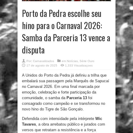
Porto da Pedra escolhe seu
hino para o Carnaval 2026:
Samba da Parceria 13 vence a
disputa
Por:
Carnavalizados
em
Notícias
,
Série Ouro
17 de agosto de 2025
1,333 Visualizaçoes
A Unidos do Porto da Pedra já definiu a trilha que
embalará sua passagem pela Marquês de Sapucaí
no Carnaval 2026. Em uma final marcada por
emoção, celebração e forte participação da
comunidade, o samba da
Parceria 13
foi
consagrado como campeão e se transformou no
novo hino do Tigre de São Gonçalo.
Defendida com intensidade pela intérprete
Wic
Tavares
, a obra arrebatou público e jurados com
versos que retratam a resistência e a força